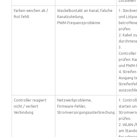
Lötstellen 
Farben weichen ab /
Wackelkontakt an Kanal, falsche
1. Steckve
Rot fehlt
Kanalzuteilung,
und Lötpu
PWM‑Frequenzprobleme
betroffen
prüfen.
2. Kabel z
durchmess
3.
Controller
prüfen: K
und PWM‑
4. Streife
Ausgang t
Streifenfe
auszuschli
Controller reagiert
Netzwerkprobleme,
1. Control
nicht / verliert
Firmware‑Fehler,
starten un
Verbindung
Stromversorgungsunterbrechung
Stromvers
prüfen.
2. WLAN‑/
am Stando
Bei schwa