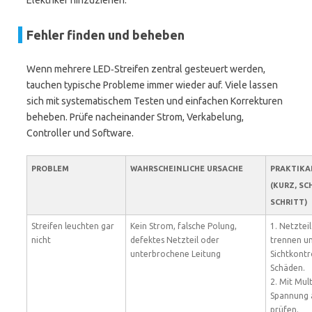
Elektriker hinzuziehen.
Fehler finden und beheben
Wenn mehrere LED‑Streifen zentral gesteuert werden,
tauchen typische Probleme immer wieder auf. Viele lassen
sich mit systematischem Testen und einfachen Korrekturen
beheben. Prüfe nacheinander Strom, Verkabelung,
Controller und Software.
PROBLEM
WAHRSCHEINLICHE URSACHE
PRAKTIKA
(KURZ, SC
SCHRITT)
Streifen leuchten gar
Kein Strom, falsche Polung,
1. Netztei
nicht
defektes Netzteil oder
trennen u
unterbrochene Leitung
Sichtkontr
Schäden.
2. Mit Mul
Spannung 
prüfen.