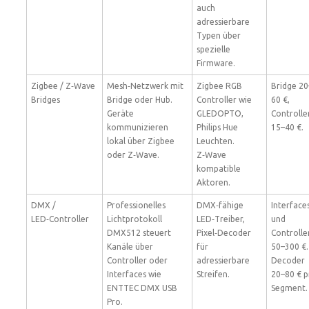
auch
adressierbare
Typen über
spezielle
Firmware.
Zigbee / Z‑Wave
Mesh‑Netzwerk mit
Zigbee RGB
Bridge 20
Bridges
Bridge oder Hub.
Controller wie
60 €,
Geräte
GLEDOPTO,
Controlle
kommunizieren
Philips Hue
15–40 €.
lokal über Zigbee
Leuchten.
oder Z‑Wave.
Z‑Wave
kompatible
Aktoren.
DMX /
Professionelles
DMX‑fähige
Interface
LED‑Controller
Lichtprotokoll
LED‑Treiber,
und
DMX512 steuert
Pixel‑Decoder
Controlle
Kanäle über
für
50–300 €.
Controller oder
adressierbare
Decoder
Interfaces wie
Streifen.
20–80 € p
ENTTEC DMX USB
Segment.
Pro.