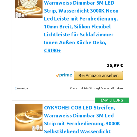
Warmweiss Dimmbar 5M LED
Strip, Wasserdicht 3000K Neon
Led Leiste mit Fernbedienung,
10mm Breit, Silikon Flexibel
Lichtleiste für Schlafzimmer
Innen Außen Küche Deko,
CRI90+
26,99 €
Bei Amazon ansehen
*
Preis inkl. MwSt., zzgl. Versandkosten
Anzeige
EMPFEHLUNG
OYKYOHEI COB LED Streifen,
Warmweiss Dimmbar 3M Led
Strip mit Fernbedienung, 3000K
Selbstklebend Wasserdicht