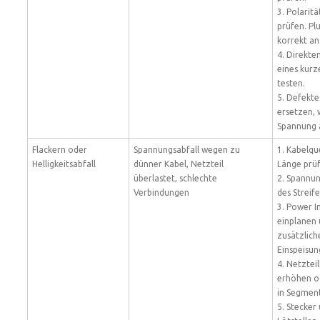
3. Polarit
prüfen. Pl
korrekt an
4. Direkte
eines kurz
testen.
5. Defekte
ersetzen, 
Spannung a
Flackern oder
Spannungsabfall wegen zu
1. Kabelqu
Helligkeitsabfall
dünner Kabel, Netzteil
Länge prüf
überlastet, schlechte
2. Spannu
Verbindungen
des Streif
3. Power I
einplanen
zusätzlich
Einspeisun
4. Netzteil
erhöhen od
in Segment
5. Stecker