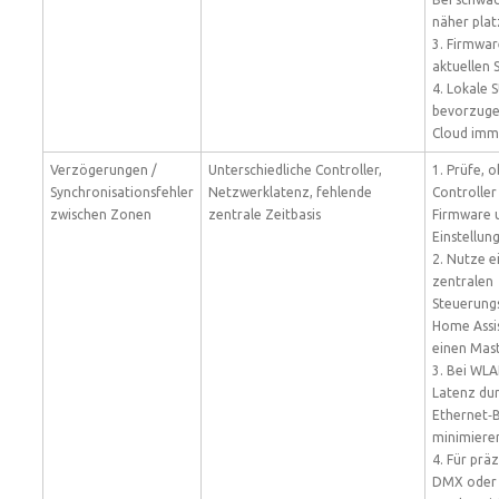
näher plat
3. Firmwar
aktuellen 
4. Lokale 
bevorzuge
Cloud imme
Verzögerungen /
Unterschiedliche Controller,
1. Prüfe, o
Synchronisationsfehler
Netzwerklatenz, fehlende
Controller
zwischen Zonen
zentrale Zeitbasis
Firmware 
Einstellun
2. Nutze e
zentralen
Steuerungs
Home Assi
einen Mas
3. Bei WL
Latenz du
Ethernet‑
minimiere
4. Für präz
DMX oder