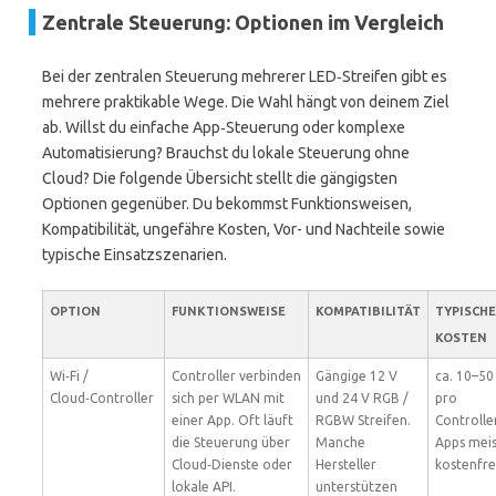
Zentrale Steuerung: Optionen im Vergleich
Bei der zentralen Steuerung mehrerer LED‑Streifen gibt es
mehrere praktikable Wege. Die Wahl hängt von deinem Ziel
ab. Willst du einfache App‑Steuerung oder komplexe
Automatisierung? Brauchst du lokale Steuerung ohne
Cloud? Die folgende Übersicht stellt die gängigsten
Optionen gegenüber. Du bekommst Funktionsweisen,
Kompatibilität, ungefähre Kosten, Vor- und Nachteile sowie
typische Einsatzszenarien.
OPTION
FUNKTIONSWEISE
KOMPATIBILITÄT
TYPISCHE
KOSTEN
Wi‑Fi /
Controller verbinden
Gängige 12 V
ca. 10–50
Cloud‑Controller
sich per WLAN mit
und 24 V RGB /
pro
einer App. Oft läuft
RGBW Streifen.
Controller
die Steuerung über
Manche
Apps meis
Cloud‑Dienste oder
Hersteller
kostenfre
lokale API.
unterstützen