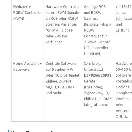
Dedizierte
Hardware‑Controller
Analoge RGB
ca. 15–80
RGBW‑Controller
liefern PWM‑Signale
und RGBW
je nach
(PWM)
an RGB oder RGBW
Streifen.
Schnittste
Streifen. Varianten
Beispiele: Fibaro
und
für Wi‑Fi, Zigbee
RGBW
Leistung.
oder Z‑Wave
Controller für
verfügbar.
Z‑Wave, Sonoff
LED Controller
für WLAN.
Home Assistant +
Zentrale Software
Sehr breit.
Hardware
Gateways
auf Raspberry Pi
Unterstützt
50–150 €.
oder NUC. Verbindet
ESP8266/ESP32
Software
Zigbee, Z‑Wave,
Geräte
kostenlos
MQTT, Hue, DMX
(ESPHome),
Optional
und mehr.
Zigbee2MQTT,
Dongles 
Philips Hue, DMX
ConBee II
Integrationen.
oder
Aeotec
Z‑Stick.