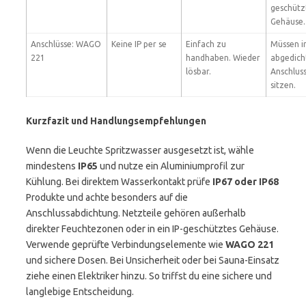
geschüt
Gehäuse.
Anschlüsse: WAGO
Keine IP per se
Einfach zu
Müssen i
221
handhaben. Wieder
abgedich
lösbar.
Anschlus
sitzen.
Kurzfazit und Handlungsempfehlungen
Wenn die Leuchte Spritzwasser ausgesetzt ist, wähle
mindestens
IP65
und nutze ein Aluminiumprofil zur
Kühlung. Bei direktem Wasserkontakt prüfe
IP67 oder IP68
Produkte und achte besonders auf die
Anschlussabdichtung. Netzteile gehören außerhalb
direkter Feuchtezonen oder in ein IP-geschütztes Gehäuse.
Verwende geprüfte Verbindungselemente wie
WAGO 221
und sichere Dosen. Bei Unsicherheit oder bei Sauna-Einsatz
ziehe einen Elektriker hinzu. So triffst du eine sichere und
langlebige Entscheidung.