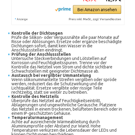
Bei Amazon ansehen
*
Preis inkl. MwSt., zzgl. Versandkosten
Anzeige
Kontrolle der Dichtungen
Prüfe die Silikon- oder Vergussnähte alle paar Monate auf
Risse oder Ablösungen. Ersetze oder ergänze beschädigte
Dichtungen sofort, damit kein Wasser in die
Anschlussstellen eindringt.
Prüfung der Anschlussstellen
Untersuche Steckverbindungen und Lötstellen auf
Korrosion und Feuchtigkeitsspuren. Trenne vor der
Kontrolle das Netzteil vom Strom und dichte sichtbare
Schwachstellen mit geeigneter Dichtmasse ab.
Austausch bei vergilbter Ummantelung
Wenn silikonummantelte Streifen vergilben oder spröde
werden, reduziert das die Schutzwirkung und die
Lichtqualität. Ersetze vergilbte oder rissige Teile
rechtzeitig, statt sie weiter zu betreiben.
Kontrolle des Netzteils
Überprüfe das Netzteil auf Feuchtigkeitseintritt,
Ablagerungen und ungewöhnliche Geräusche. Platziere
das Netzteil in einem trockenen, belüfteten Bereich oder in
einem IP-geschützten Gehäuse.
Temperaturmanagement
Achte auf ausreichende Wärmeableitung durch
Aluminiumprofile oder Abstand zur Wand. Hohe
Temperaturen verkürzen die Lebensdauer der LEDs und
können Dichtungen beschädigen.