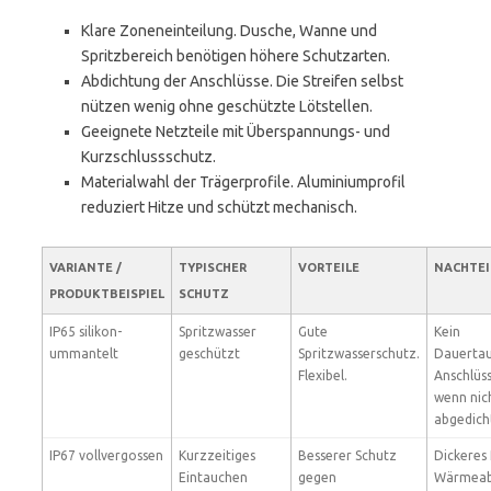
Klare Zoneneinteilung. Dusche, Wanne und
Spritzbereich benötigen höhere Schutzarten.
Abdichtung der Anschlüsse. Die Streifen selbst
nützen wenig ohne geschützte Lötstellen.
Geeignete Netzteile mit Überspannungs- und
Kurzschlussschutz.
Materialwahl der Trägerprofile. Aluminiumprofil
reduziert Hitze und schützt mechanisch.
VARIANTE /
TYPISCHER
VORTEILE
NACHTEI
PRODUKTBEISPIEL
SCHUTZ
IP65 silikon-
Spritzwasser
Gute
Kein
ummantelt
geschützt
Spritzwasserschutz.
Dauertau
Flexibel.
Anschlüss
wenn nic
abgedich
IP67 vollvergossen
Kurzzeitiges
Besserer Schutz
Dickeres 
Eintauchen
gegen
Wärmeab