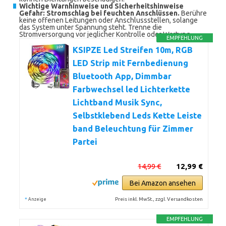
Wichtige Warnhinweise und Sicherheitshinweise
Gefahr: Stromschlag bei feuchten Anschlüssen.
Berühre
keine offenen Leitungen oder Anschlussstellen, solange
das System unter Spannung steht. Trenne die
Stromversorgung vor jeglicher Kontrolle oder Wartung.
EMPFEHLUNG
KSIPZE Led Streifen 10m, RGB
LED Strip mit Fernbedienung
Bluetooth App, Dimmbar
Farbwechsel led Lichterkette
Lichtband Musik Sync,
Selbstklebend Leds Kette Leiste
band Beleuchtung für Zimmer
Partei
14,99 €
12,99 €
Bei Amazon ansehen
*
Preis inkl. MwSt., zzgl. Versandkosten
Anzeige
EMPFEHLUNG