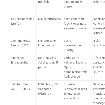
möglich
eindringendes
schlechte
Wasser.
IP68 submersibler
Dauertauchfähig
Kann dauerhaft
Spezialp
Streifen
feucht oder nass
Höhere K
eingesetzt werden.
Wärmeab
kritisch.
Unummantelte
Nur trockene
Beste
Nicht
Streifen (IP20)
Innenräume
Wärmeleitung.
feuchtra
Günstig.
Aluminium-
Mechanischer
Verbesserte
Erforder
Einbauprofile
Schutz, keine IP
Kühlung. Saubere
zusätzli
per se
Optik.
Abdichtu
Kombinierbar mit
Feuchte.
Abdeckungen.
Netzteil: Mean
IP20 üblich, IP65
Robuste
Netzteil
Well ELG-60-24
Varianten
Serienversorgung.
geschütz
existieren
Schutz gegen
montiere
Kurzschluss.
oder feu
Montage 