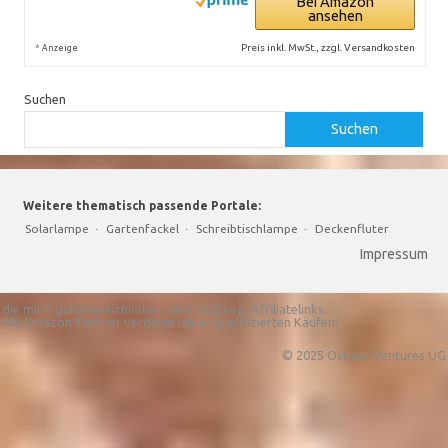
Bei Amazon
ansehen
*
Preis inkl. MwSt., zzgl. Versandkosten
Anzeige
Suchen
Suchen
Weitere thematisch passende Portale:
Solarlampe
·
Gartenfackel
·
Schreibtischlampe
·
Deckenfluter
Impressum
die mit * gekennzeichneten Links sind sog. Affiliatelinks.
Als Amazon-Partner verdiene ich an qualifizierten Käufen!
© 2025 Ostsee-Ventures UG