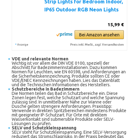
Strip Lights for Bedroom Indoor,
IP65 Outdoor RGB Neon Lights
15,99 €
Bei Amazon ansehen
*
Preis inkl. MwSt., zzgl. Versandkosten
Anzeige
VDE und relevante Normen
Wichtig ist vor allem die DIN VDE 0100, speziell der
Abschnitt für Badezimmerinstallationen. Dazu kommen
Normen für Leuchten, wie EN 60598, und Anforderungen an
die Sicherheitskennzeichnung. Produkte sollten CE oder
VDE/ENEC Kennzeichnungen haben. Lies das Datenblatt
und die Technischen Informationen des Herstellers.
Schutzbereiche in Badezimmern
Die Normen teilen das Bad in Schutzbereiche ein. Diese
Zonen legen fest, welche Schutzart und welche Spannung
zulässig sind. In unmittelbarer Nähe zur Wanne oder
Dusche gelten strengere Anforderungen. Praxistipp:
Verwende in direkten Spritzbereichen mindestens Produkte
mit geeigneter IP-Schutzart. Für Orte mit direktem
Wasserkontakt sind submersible Produkte oder SELV-
Lösungen zu prüfen.
SELV und Schutzkleinspannung
SELV steht für Schutzkleinspannung. Eine SELV-Versorgung
reduziert das Stromschlagrisiko. In der Praxis bedeutet das