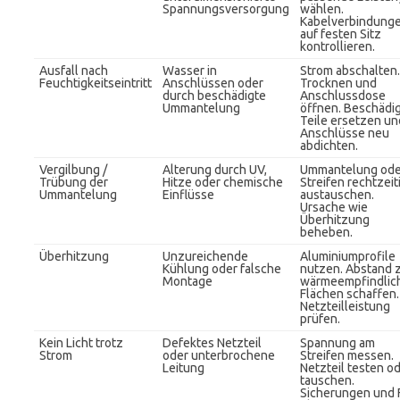
Spannungsversorgung
wählen.
Kabelverbindung
auf festen Sitz
kontrollieren.
Ausfall nach
Wasser in
Strom abschalten.
Feuchtigkeitseintritt
Anschlüssen oder
Trocknen und
durch beschädigte
Anschlussdose
Ummantelung
öffnen. Beschädi
Teile ersetzen un
Anschlüsse neu
abdichten.
Vergilbung /
Alterung durch UV,
Ummantelung ode
Trübung der
Hitze oder chemische
Streifen rechtzeit
Ummantelung
Einflüsse
austauschen.
Ursache wie
Überhitzung
beheben.
Überhitzung
Unzureichende
Aluminiumprofile
Kühlung oder falsche
nutzen. Abstand 
Montage
wärmeempfindlic
Flächen schaffen.
Netzteilleistung
prüfen.
Kein Licht trotz
Defektes Netzteil
Spannung am
Strom
oder unterbrochene
Streifen messen.
Leitung
Netzteil testen o
tauschen.
Sicherungen und 