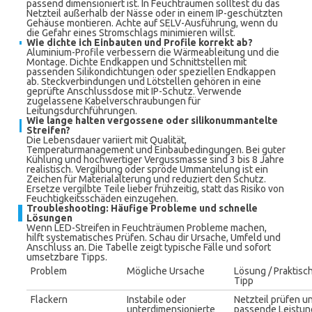
passend dimensioniert ist. In Feuchträumen solltest du das
Netzteil außerhalb der Nässe oder in einem IP-geschützten
Gehäuse montieren. Achte auf SELV-Ausführung, wenn du
die Gefahr eines Stromschlags minimieren willst.
Wie dichte ich Einbauten und Profile korrekt ab?
Aluminium-Profile verbessern die Wärmeableitung und die
Montage. Dichte Endkappen und Schnittstellen mit
passenden Silikondichtungen oder speziellen Endkappen
ab. Steckverbindungen und Lötstellen gehören in eine
geprüfte Anschlussdose mit IP-Schutz. Verwende
zugelassene Kabelverschraubungen für
Leitungsdurchführungen.
Wie lange halten vergossene oder silikonummantelte
Streifen?
Die Lebensdauer variiert mit Qualität,
Temperaturmanagement und Einbaubedingungen. Bei guter
Kühlung und hochwertiger Vergussmasse sind 3 bis 8 Jahre
realistisch. Vergilbung oder spröde Ummantelung ist ein
Zeichen für Materialalterung und reduziert den Schutz.
Ersetze vergilbte Teile lieber frühzeitig, statt das Risiko von
Feuchtigkeitsschäden einzugehen.
Troubleshooting: Häufige Probleme und schnelle
Lösungen
Wenn LED-Streifen in Feuchträumen Probleme machen,
hilft systematisches Prüfen. Schau dir Ursache, Umfeld und
Anschluss an. Die Tabelle zeigt typische Fälle und sofort
umsetzbare Tipps.
Problem
Mögliche Ursache
Lösung / Praktisc
Tipp
Flackern
Instabile oder
Netzteil prüfen u
unterdimensionierte
passende Leistun