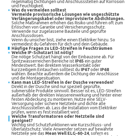
regelmäßig Dichtungen und Anschlussstellen auf Korrosion
und Feuchtigkeit.
Was du vermeiden solltest
Vermeide provisorische Lösungen wie ungeschützte
Verlängerungskabel oder improvisierte Abdichtungen.
Solche Maßnahmen erhöhen das Risiko und führen oft zum
Erlöschen von Garantie und Versicherungsschutz.
Verwende nur zugelassene Bauteile und geprüfte
Anschlussdosen.
Wenn du unsicher bist, ziehe einen Elektriker hinzu. So
vermeidest du Gefahren für dich und dein Gebäude.
Häufige Fragen zu LED-Streifen in Feuchträumen
Welche IP-Schutzart ist nötig?
Die nötige Schutzart hängt von der Einbauzone ab. Für
Spritzwasserreichen Bereiche ist
IP65
ein guter
Mindestwert. Bei direktem Wasserkontakt oder
kurzzeitigem Eintauchen solltest du
IP67
oder
IP68
wählen. Beachte außerdem die Dichtung der Anschlüsse
und die Montagesituation.
Kann man LED-Streifen in der Dusche verwenden?
Direkt in der Dusche sind nur speziell geprüfte,
submersible Produkte sinnvoll. Besser ist es, LED-Streifen
außerhalb der direkten Wassereinwirkung und hinter einer
festen Abdeckung zu montieren. Nutze eine SELV-
Versorgung oder sichere Netzteile und dichte alle
Anschlussstellen ab. Lass die Installation vom Elektriker
prüfen, wenn es fest installiert wird.
Welche Transformatoren oder Netzteile sind
geeignet?
Wichtig sind Schutzfunktionen wie Kurzschluss- und
Überlastschutz. Viele Anwender setzen auf bewährte
Netzteile wie das
Mean Well ELG-60-24
, sofern es