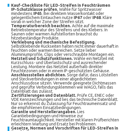
Kauf-Checkliste für LED-Streifen in Feuchträumen
IP-Schutzklasse prüfen.
Wähle für Spritzwasser
mindestens
IP65
. Bei direktem Wasserkontakt oder
gelegentlichem Eintauchen nutze
IP67
oder
IP68
. Kläre
vorab in welcher Zone der Streifen sitzt.
Temperaturbereich beachten.
Achte auf die maximale
Betriebstemperatur des Streifens und des Klebers. In
Saunen oder warmen Aufstellorten brauchst du
hitzebeständige Produkte.
Verklebung und mechanische Befestigung.
Selbstklebende Rückseiten halten nicht immer dauerhaft in
feuchten oder warmen Bereichen. Setze lieber
Aluminiumprofile, Clips oder verschraubte Montagen ein.
Netzteil und Schutzfunktionen.
Wähle ein Netzteil mit
Kurzschluss- und Überlastschutz und ausreichender
Leistung. Montiere das Netzteil außerhalb direkter
Feuchtezonen oder in einem IP-geschützten Gehäuse.
Anschlussstellen abdichten.
Sorge dafür, dass Lötstellen
und Steckverbindungen in einer abgedichteten
Anschlussdose sitzen. Verwende geeignete Dichtmassen
und geprüfte Verbindungsklemmen wie WAGO, falls das
Datenblatt das zulässt.
Zertifizierungen und Datenblatt.
Prüfe CE, ENEC oder
VDE Kennzeichnungen und lies das technische Datenblatt.
Nur so erkennst du Zulassung für Feuchtraumeinsatz und
die empfohlenen Einsatzbedingungen.
Garantie und Herstellerangaben.
Lies
Garantiebedingungen und Hinweise zur
Feuchtraumtauglichkeit. Hersteller mit klaren Prüfberichten
erleichtern Wartung und Ersatz bei Problemen.
Gesetze, Normen und Vorschriften für LED-Streifen in