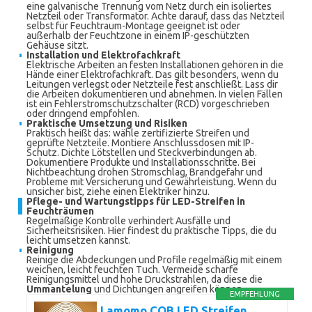
eine galvanische Trennung vom Netz durch ein isoliertes
Netzteil oder Transformator. Achte darauf, dass das Netzteil
selbst für Feuchtraum-Montage geeignet ist oder
außerhalb der Feuchtzone in einem IP-geschützten
Gehäuse sitzt.
Installation und Elektrofachkraft
Elektrische Arbeiten an festen Installationen gehören in die
Hände einer Elektrofachkraft. Das gilt besonders, wenn du
Leitungen verlegst oder Netzteile fest anschließt. Lass dir
die Arbeiten dokumentieren und abnehmen. In vielen Fällen
ist ein Fehlerstromschutzschalter (RCD) vorgeschrieben
oder dringend empfohlen.
Praktische Umsetzung und Risiken
Praktisch heißt das: wähle zertifizierte Streifen und
geprüfte Netzteile. Montiere Anschlussdosen mit IP-
Schutz. Dichte Lötstellen und Steckverbindungen ab.
Dokumentiere Produkte und Installationsschritte. Bei
Nichtbeachtung drohen Stromschlag, Brandgefahr und
Probleme mit Versicherung und Gewährleistung. Wenn du
unsicher bist, ziehe einen Elektriker hinzu.
Pflege- und Wartungstipps für LED-Streifen in
Feuchträumen
Regelmäßige Kontrolle verhindert Ausfälle und
Sicherheitsrisiken. Hier findest du praktische Tipps, die du
leicht umsetzen kannst.
Reinigung
Reinige die Abdeckungen und Profile regelmäßig mit einem
weichen, leicht feuchten Tuch. Vermeide scharfe
Reinigungsmittel und hohe Druckstrahlen, da diese die
Ummantelung
und Dichtungen angreifen können.
EMPFEHLUNG
Lamomo COB LED Streifen,