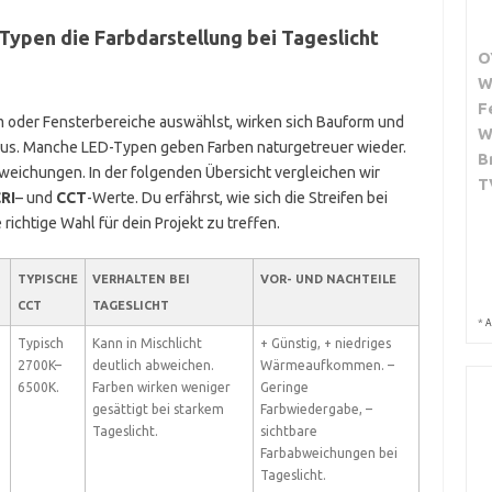
ypen die Farbdarstellung bei Tageslicht
O
W
F
m oder Fensterbereiche auswählst, wirken sich Bauform und
W
e aus. Manche LED-Typen geben Farben naturgetreuer wieder.
B
weichungen. In der folgenden Übersicht vergleichen wir
T
RI
– und
CCT
-Werte. Du erfährst, wie sich die Streifen bei
e richtige Wahl für dein Projekt zu treffen.
TYPISCHE
VERHALTEN BEI
VOR- UND NACHTEILE
CCT
TAGESLICHT
*
A
Typisch
Kann in Mischlicht
+ Günstig, + niedriges
2700K–
deutlich abweichen.
Wärmeaufkommen. –
6500K.
Farben wirken weniger
Geringe
gesättigt bei starkem
Farbwiedergabe, –
Tageslicht.
sichtbare
Farbabweichungen bei
Tageslicht.