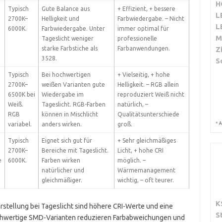
H
Typisch
Gute Balance aus
+ Effizient, + bessere
L
2700K–
Helligkeit und
Farbwiedergabe. – Nicht
L
6000K.
Farbwiedergabe. Unter
immer optimal für
M
Tageslicht weniger
professionelle
starke Farbstiche als
Farbanwendungen.
Z
3528.
S
Typisch
Bei hochwertigen
+ Vielseitig, + hohe
2700K–
weißen Varianten gute
Helligkeit. – RGB allein
6500K bei
Wiedergabe im
reproduziert Weiß nicht
Weiß.
Tageslicht. RGB-Farben
natürlich, –
RGB
können in Mischlicht
Qualitätsunterschiede
*
variabel.
anders wirken.
groß.
A
Typisch
Eignet sich gut für
+ Sehr gleichmäßiges
2700K–
Bereiche mit Tageslicht.
Licht, + hohe CRI
e
6000K.
Farben wirken
möglich. –
natürlicher und
Wärmemanagement
gleichmäßiger.
wichtig, – oft teurer.
K
rstellung bei Tageslicht sind höhere CRI-Werte und eine
S
hwertige SMD-Varianten reduzieren Farbabweichungen und