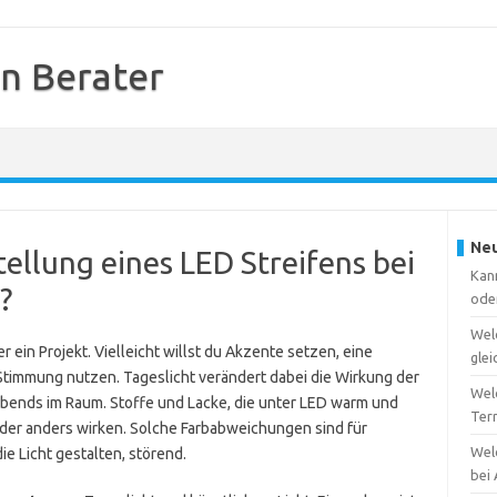
en Berater
Neu
ellung eines LED Streifens bei
Kann
?
ode
Wel
 ein Projekt. Vielleicht willst du Akzente setzen, eine
gle
Stimmung nutzen. Tageslicht verändert dabei die Wirkung der
Welc
abends im Raum. Stoffe und Lacke, die unter LED warm und
Ter
oder anders wirken. Solche Farbabweichungen sind für
Wel
die Licht gestalten, störend.
bei