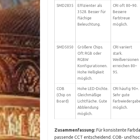
SMD2835
Effizienter als
CRI oft 80–90.
3528. Besser für
Bessere
flächige
Farbtreue
Beleuchtung.
möglich.
SMD5050
Größere Chips.
CRI variiert
Oft RGB oder
stark.
RGBW
Weißversionen
Konfigurationen.
erreichen 80–
Hohe Helligkeit
95.
möglich.
COB
Hohe LED-Dichte.
CRI häufig 90+.
(Chip on
Gleichmäßige
Sehr gute
Board)
Lichtfläche. Gute
Farbwiedergab
Abblendung
möglich.
möglich.
Zusammenfassung:
Für konsistente Farbda
passende CCT entscheidend. COB- und hoc