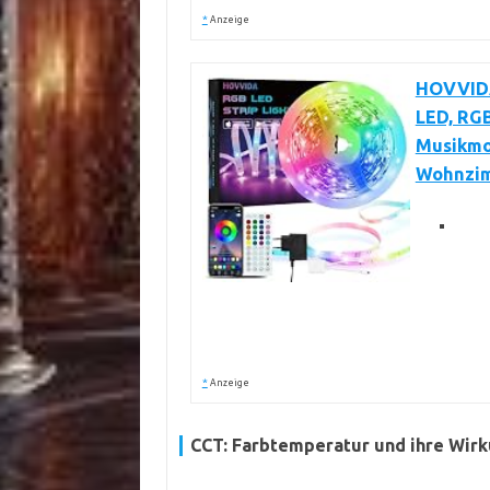
*
Anzeige
HOVVIDA 
LED, RGB
Musikmo
Wohnzimm
*
Anzeige
CCT: Farbtemperatur und ihre Wir