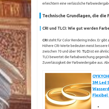
erleichtern eine verlässliche Farbwiedergab
Technische Grundlagen, die die 
CRI und TLCI: Wie gut werden Far
CRI
steht für Color Rendering Index. Er gibt 
Höhere CRI-Werte bedeuten meist bessere F
zwischen 70 und über 90.
TLCI
ist ein ähnl
TLCI bewertet die Farbabweichung gegenübe
Zuverlässigkeit der Farbwiedergabe aus. Abe
OYKYOHE
3M Led S
Wasserdi
Flexibel