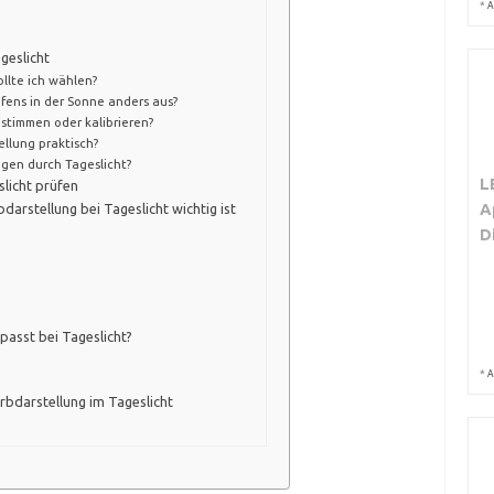
*
A
geslicht
llte ich wählen?
fens in der Sonne anders aus?
bstimmen oder kalibrieren?
ellung praktisch?
ngen durch Tageslicht?
L
slicht prüfen
A
arstellung bei Tageslicht wichtig ist
D
passt bei Tageslicht?
*
A
rbdarstellung im Tageslicht