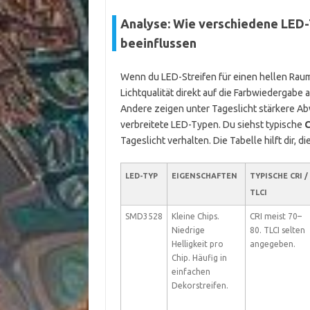
Analyse: Wie verschiedene LED-T
beeinflussen
Wenn du LED-Streifen für einen hellen Rau
Lichtqualität direkt auf die Farbwiedergab
Andere zeigen unter Tageslicht stärkere Ab
verbreitete LED-Typen. Du siehst typische
C
Tageslicht verhalten. Die Tabelle hilft dir, di
LED-TYP
EIGENSCHAFTEN
TYPISCHE CRI /
TLCI
SMD3528
Kleine Chips.
CRI meist 70–
Niedrige
80. TLCI selten
Helligkeit pro
angegeben.
Chip. Häufig in
einfachen
Dekorstreifen.