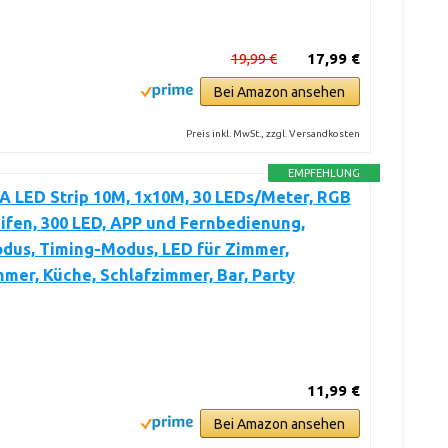
19,99 €
17,99 €
Bei Amazon ansehen
Preis inkl. MwSt., zzgl. Versandkosten
EMPFEHLUNG
 LED Strip 10M, 1x10M, 30 LEDs/Meter, RGB
ifen, 300 LED, APP und Fernbedienung,
dus, Timing-Modus, LED für Zimmer,
er, Küche, Schlafzimmer, Bar, Party
11,99 €
Bei Amazon ansehen