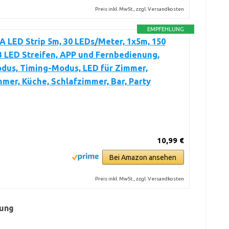
Preis inkl. MwSt., zzgl. Versandkosten
EMPFEHLUNG
LED Strip 5m, 30 LEDs/Meter, 1x5m, 150
 LED Streifen, APP und Fernbedienung,
dus, Timing-Modus, LED für Zimmer,
er, Küche, Schlafzimmer, Bar, Party
10,99 €
Bei Amazon ansehen
Preis inkl. MwSt., zzgl. Versandkosten
kung