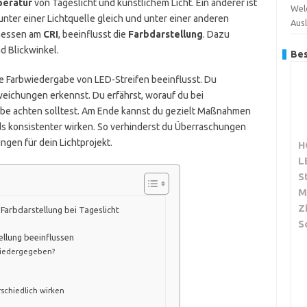
eratur
von Tageslicht und künstlichem Licht. Ein anderer ist
Wel
unter einer Lichtquelle gleich und unter einer anderen
Aus
emessen am
CRI
, beeinflusst die
Farbdarstellung
. Dazu
d Blickwinkel.
Bes
die Farbwiedergabe von LED-Streifen beeinflusst. Du
eichungen erkennst. Du erfährst, worauf du bei
arbe achten solltest. Am Ende kannst du gezielt Maßnahmen
s konsistenter wirken. So verhinderst du Überraschungen
ngen für dein Lichtprojekt.
H
L
S
M
Z
Farbdarstellung bei Tageslicht
S
ellung beeinflussen
wiedergegeben?
schiedlich wirken