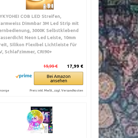
YKYOHEI COB LED Streifen,
armweiss Dimmbar 3M Led Strip mit
ernbedienung, 3000K Selbstklebend
asserdicht Neon Led Leiste, 10mm
reit, Silikon Flexibel Lichtleiste für
V, Schlafzimmer, CRI90+
19,99 €
17,99 €
Bei Amazon
ansehen
Preis inkl. MwSt., zzgl. Versandkosten
nzeige