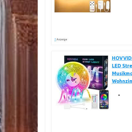
*
Anzeige
HOVVIDA
LED Stre
Musikmo
Wohnzimm