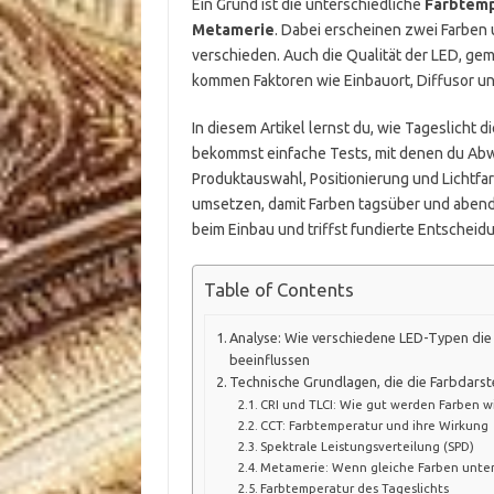
Ein Grund ist die unterschiedliche
Farbtemp
Metamerie
. Dabei erscheinen zwei Farben 
verschieden. Auch die Qualität der LED, g
kommen Faktoren wie Einbauort, Diffusor un
In diesem Artikel lernst du, wie Tageslicht 
bekommst einfache Tests, mit denen du Abw
Produktauswahl, Positionierung und Lichtf
umsetzen, damit Farben tagsüber und abend
beim Einbau und triffst fundierte Entscheidu
Table of Contents
Analyse: Wie verschiedene LED-Typen die 
beeinflussen
Technische Grundlagen, die die Farbdarst
CRI und TLCI: Wie gut werden Farben 
CCT: Farbtemperatur und ihre Wirkung
Spektrale Leistungsverteilung (SPD)
Metamerie: Wenn gleiche Farben unter
Farbtemperatur des Tageslichts