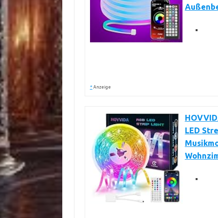
Außenbe
*
Anzeige
HOVVIDA
LED Stre
Musikmo
Wohnzimm