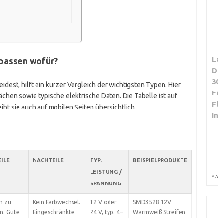
L
 passen wofür?
D
3
idest, hilft ein kurzer Vergleich der wichtigsten Typen. Hier
F
chen sowie typische elektrische Daten. Die Tabelle ist auf
F
ibt sie auch auf mobilen Seiten übersichtlich.
I
ILE
NACHTEILE
TYP.
BEISPIELPRODUKTE
LEISTUNG /
*
A
SPANNUNG
h zu
Kein Farbwechsel.
12 V oder
SMD3528 12V
n. Gute
Eingeschränkte
24 V, typ. 4–
Warmweiß Streifen