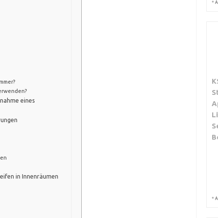
*
A
K
immer?
verwenden?
S
ebnahme eines
A
L
erungen
S
B
gen
reifen in Innenräumen
*
A