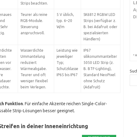
L
Strips beachten.
A
genaues
Teurer als reine
5 V üblich,
SK6812 RGBW LED
D
und
RGB-Module.
typ. 6–20
Strips (verfügbar z.
 Sehr
Steuerung
W/m
B. bei Adafruit oder
tig.
anspruchsvoll.
spezialisierten
Händlern)
rdichte
Wasserdichte
Leistung wie
IP67
*
A
nten
Ummantelung
jeweiliger
silikonummantelter
zen vor
reduziert
Typ;
5050 LED Strip (z.
wasser.
Wärmeabgabe.
Schutzklasse
B. BTF-Lighting),
Suc
re
Teurer und oft
IP65 bis IP67
Standard NeoPixel
sdauer
weniger flexibel
ohne Schutz
uchte.
beim Verlegen.
(Adafruit)
ch Funktion
. Für einfache Akzente reichen Single-Color-
essable Strip-Lösungen besser geeignet.
treifen in deiner Inneneinrichtung