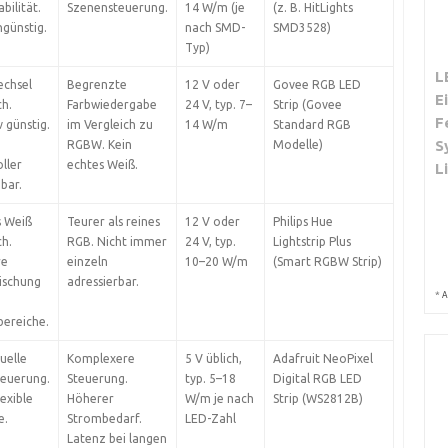
bilität.
Szenensteuerung.
14 W/m (je
(z. B. HitLights
günstig.
nach SMD-
SMD3528)
Typ)
L
echsel
Begrenzte
12 V oder
Govee RGB LED
E
h.
Farbwiedergabe
24 V, typ. 7–
Strip (Govee
F
v günstig.
im Vergleich zu
14 W/m
Standard RGB
S
RGBW. Kein
Modelle)
ller
echtes Weiß.
L
bar.
s Weiß
Teurer als reines
12 V oder
Philips Hue
h.
RGB. Nicht immer
24 V, typ.
Lightstrip Plus
re
einzeln
10–20 W/m
(Smart RGBW Strip)
ischung
adressierbar.
*
A
ereiche.
duelle
Komplexere
5 V üblich,
Adafruit NeoPixel
teuerung.
Steuerung.
typ. 5–18
Digital RGB LED
lexible
Höherer
W/m je nach
Strip (WS2812B)
e.
Strombedarf.
LED-Zahl
Latenz bei langen