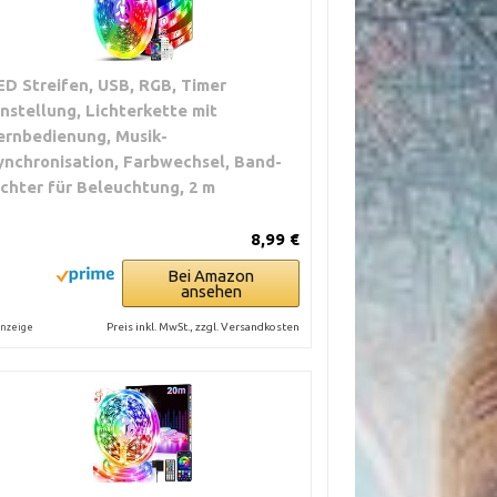
ED Streifen, USB, RGB, Timer
instellung, Lichterkette mit
ernbedienung, Musik-
ynchronisation, Farbwechsel, Band-
ichter für Beleuchtung, 2 m
8,99 €
Bei Amazon
ansehen
Preis inkl. MwSt., zzgl. Versandkosten
nzeige