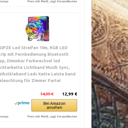
Preis inkl. MwSt., zzgl. Versandkosten
nzeige
SIPZE Led Streifen 10m, RGB LED
trip mit Fernbedienung Bluetooth
pp, Dimmbar Farbwechsel led
ichterkette Lichtband Musik Sync,
elbstklebend Leds Kette Leiste band
eleuchtung für Zimmer Partei
14,99 €
12,99 €
Bei Amazon
ansehen
Preis inkl. MwSt., zzgl. Versandkosten
nzeige