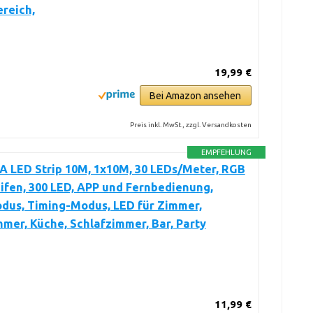
reich,
19,99 €
Bei Amazon ansehen
Preis inkl. MwSt., zzgl. Versandkosten
EMPFEHLUNG
 LED Strip 10M, 1x10M, 30 LEDs/Meter, RGB
ifen, 300 LED, APP und Fernbedienung,
dus, Timing-Modus, LED für Zimmer,
er, Küche, Schlafzimmer, Bar, Party
11,99 €