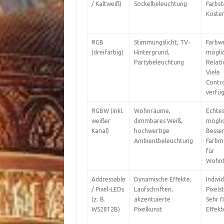
/ Kaltweiß)
Sockelbeleuchtung
Farbsta
Kosten
RGB
Stimmungslicht, TV-
Farbw
(dreifarbig)
Hintergrund,
möglic
Partybeleuchtung
Relati
Viele
Contro
verfüg
RGBW (inkl.
Wohnräume,
Echte
weißer
dimmbares Weiß,
möglic
Kanal)
hochwertige
Besse
Ambientbeleuchtung
Farbm
für
Wohnb
Addressable
Dynamische Effekte,
Indivi
/ Pixel-LEDs
Laufschriften,
Pixels
(z. B.
akzentuierte
Sehr f
WS2812B)
Pixelkunst
Effekt