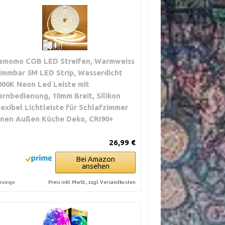
amomo COB LED Streifen, Warmweiss
immbar 5M LED Strip, Wasserdicht
000K Neon Led Leiste mit
ernbedienung, 10mm Breit, Silikon
lexibel Lichtleiste für Schlafzimmer
nnen Außen Küche Deko, CRI90+
26,99 €
Bei Amazon
ansehen
Preis inkl. MwSt., zzgl. Versandkosten
nzeige