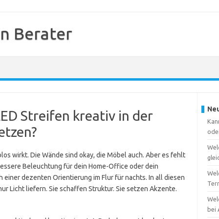
en Berater
Neu
ED Streifen kreativ in der
Kann
etzen?
ode
Wel
los wirkt. Die Wände sind okay, die Möbel auch. Aber es fehlt
gle
bessere Beleuchtung für dein Home-Office oder dein
Welc
einer dezenten Orientierung im Flur für nachts. In all diesen
Ter
ur Licht liefern. Sie schaffen Struktur. Sie setzen Akzente.
Wel
bei