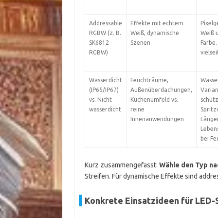
Addressable
Effekte mit echtem
Pixel
RGBW (z. B.
Weiß, dynamische
Weiß 
SK6812
Szenen
Farbe.
RGBW)
vielsei
Wasserdicht
Feuchträume,
Wasse
(IP65/IP67)
Außenüberdachungen,
Varia
vs. Nicht
Küchenumfeld vs.
schüt
wasserdicht
reine
Spritz
Innenanwendungen
Länge
Leben
bei Fe
Kurz zusammengefasst:
Wähle den Typ na
Streifen. Für dynamische Effekte sind addr
Konkrete Einsatzideen für LED-S