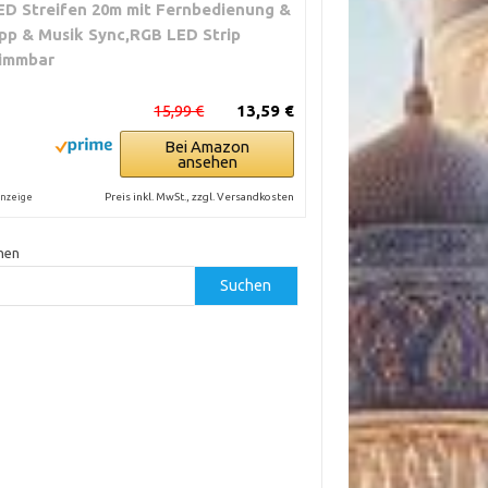
ED Streifen 20m mit Fernbedienung &
pp & Musik Sync,RGB LED Strip
immbar
15,99 €
13,59 €
Bei Amazon
ansehen
Preis inkl. MwSt., zzgl. Versandkosten
nzeige
hen
Suchen