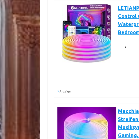
LETIANPA
Control 
Waterpro
Bedroom
*
Anzeige
Macchiat
Streifen
Musiksyn
Gaming, 