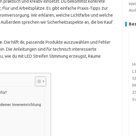
fen praktisch und kreativ einsetzt. Du bekommst konkrete
Wel
Flur und Arbeitsplätze. Es gibt einfache Praxis-Tipps zur
Aus
romversorgung. Wir erklären, welche Lichtfarbe und welche
 Außerdem sprechen wir Sicherheitsaspekte an, die bei Kauf
Bes
e. Die hilft dir, passende Produkte auszuwählen und Fehler
in. Die Anleitungen sind für technisch interessierte
u, wie du mit LED Streifen Stimmung erzeugst, Räume
H
L
S
M
Z
für?
S
 deiner Inneneinrichtung