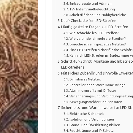
Einbauregale und Vitrinen
TV-Hintergrundbeleuchtung
Arbeitsflächen und Hobbybereiche
Kauf-Checkliste für LED-Streifen
Häufig gestellte Fragen zu LED-Streifen
Wie schneide ich LED-Streifen?
Wie verbinde ich mehrere Streifen?
Brauche ich ein spezielles Netzteil?
Sind LED‑Streifen sicher für das Schlafz
Kann ich LED‑Streifen im Badezimmer 
Schritt-für-Schritt: Montage und Inbetri
LED‑Streifens
Nützliches Zubehör und sinnvolle Erweit
Dimmbares Netzteil
Controller oder Smart-Home-Bridge
Aluminiumprofile mit Diffusor
Verlängerungs- und Verbindungsleitun
Bewegungsmelder und Sensoren
Sicherheits‑ und Warnhinweise für LED‑St
Elektrische Sicherheit
Isolation und Verbindungen
Brand‑ und Überhitzungsrisiken
Feuchträume und IP‑Schutz