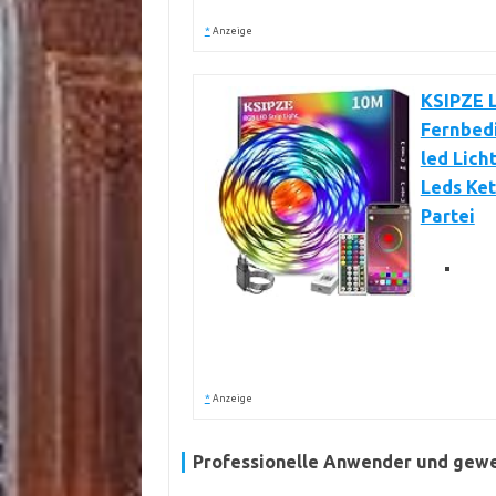
*
Anzeige
KSIPZE L
Fernbed
led Lich
Leds Ket
Partei
*
Anzeige
Professionelle Anwender und gew