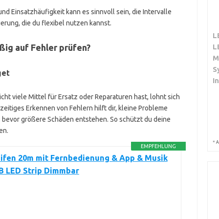
Einsatzhäufigkeit kann es sinnvoll sein, die Intervalle
ierung, die du flexibel nutzen kannst.
L
ßig auf Fehler prüfen?
L
M
S
get
I
ht viele Mittel für Ersatz oder Reparaturen hast, lohnt sich
eitiges Erkennen von Fehlern hilft dir, kleine Probleme
, bevor größere Schäden entstehen. So schützt du deine
en.
*
A
EMPFEHLUNG
eifen 20m mit Fernbedienung & App & Musik
B LED Strip Dimmbar