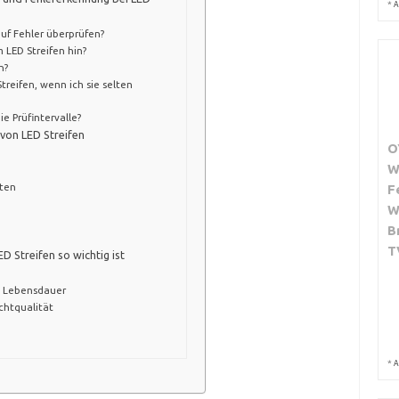
*
A
auf Fehler überprüfen?
 LED Streifen hin?
n?
treifen, wenn ich sie selten
e Prüfintervalle?
von LED Streifen
O
W
ten
F
n
W
B
T
 Streifen so wichtig ist
e Lebensdauer
chtqualität
*
A