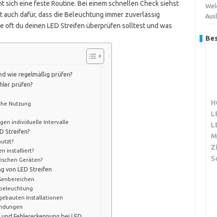
t sich eine feste Routine. Bei einem schnellen Check siehst
Wel
t auch dafür, dass die Beleuchtung immer zuverlässig
Aus
 wie oft du deinen LED Streifen überprüfen solltest und was
Bes
nd wie regelmäßig prüfen?
hler prüfen?
H
che Nutzung
L
gen individuelle Intervalle
L
D Streifen?
M
nutzt?
Z
n installiert?
S
rischen Geräten?
ng von LED Streifen
ßenbereichen
lbeleuchtung
gebauten Installationen
endungen
t und Fehlererkennung bei LED