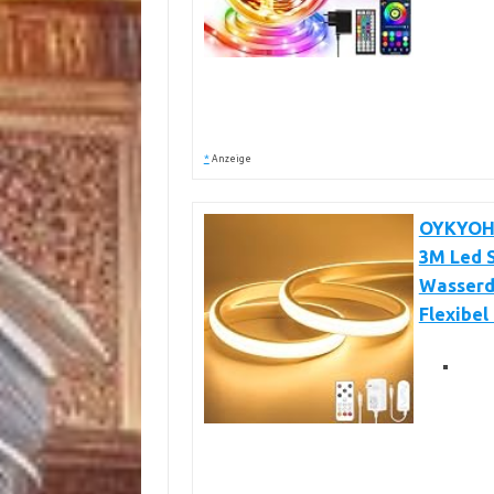
*
Anzeige
OYKYOHE
3M Led S
Wasserdi
Flexibel