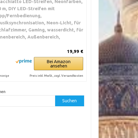
acchiatto LED-Streifen, Neonfarben,
0 m, DIY LED-Streifen mit
pp/Fernbedienung,
usiksynchronisation, Neon-Licht, für
chlafzimmer, Gaming, wasserdicht, für
nnenbereich, Außenbereich,
19,99 €
Bei Amazon
ansehen
Preis inkl. MwSt., zzgl. Versandkosten
nzeige
hen
Suchen