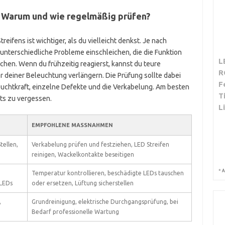
: Warum und wie regelmäßig prüfen?
ifens ist wichtiger, als du vielleicht denkst. Je nach
nterschiedliche Probleme einschleichen, die die Funktion
L
chen. Wenn du frühzeitig reagierst, kannst du teure
R
 deiner Beleuchtung verlängern. Die Prüfung sollte dabei
F
 Leuchtkraft, einzelne Defekte und die Verkabelung. Am besten
T
chts zu vergessen.
L
EMPFOHLENE MASSNAHMEN
tellen,
Verkabelung prüfen und festziehen, LED Streifen
reinigen, Wackelkontakte beseitigen
*
A
Temperatur kontrollieren, beschädigte LEDs tauschen
 LEDs
oder ersetzen, Lüftung sicherstellen
,
Grundreinigung, elektrische Durchgangsprüfung, bei
Bedarf professionelle Wartung