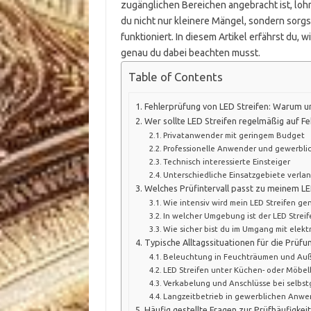
zugänglichen Bereichen angebracht ist, lohn
du nicht nur kleinere Mängel, sondern sorgs
funktioniert. In diesem Artikel erfährst du,
genau du dabei beachten musst.
Table of Contents
Fehlerprüfung von LED Streifen: Warum u
Wer sollte LED Streifen regelmäßig auf Fe
Privatanwender mit geringem Budget
Professionelle Anwender und gewerbli
Technisch interessierte Einsteiger
Unterschiedliche Einsatzgebiete verlan
Welches Prüfintervall passt zu meinem LE
Wie intensiv wird mein LED Streifen ge
In welcher Umgebung ist der LED Streife
Wie sicher bist du im Umgang mit elekt
Typische Alltagssituationen für die Prüfu
Beleuchtung in Feuchträumen und Au
LED Streifen unter Küchen- oder Möbe
Verkabelung und Anschlüsse bei selbst
Langzeitbetrieb in gewerblichen Anw
Häufig gestellte Fragen zur Prüfhäufigkei