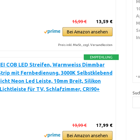
M
1
A
15,99 €
13,59 €
M
S
Bei Amazon ansehen
I
Preis inkl. MwSt., zzgl. Versandkosten
EMPFEHLUNG
I COB LED Streifen, Warmweiss Dimmbar
trip mit Fernbedienung, 3000K Selbstklebend
*
A
cht Neon Led Leiste, 10mm Breit, Silikon
 Lichtleiste für TV, Schlafzimmer, CRI90+
Suc
19,99 €
17,99 €
Bei Amazon ansehen