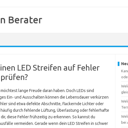
en Berater
Neu
einen LED Streifen auf Fehler
Kann
 prüfen?
ode
Wel
d möchtest lange Freude daran haben. Doch LEDs sind
gle
diges Ein- und Ausschalten können die Lebensdauer verkürzen
Welc
hler sind etwa defekte Abschnitte, flackernde Lichter oder
Ter
häufig durch fehlende Lüftung, Überlastung oder fehlerhafte
Wel
ir, diese Fehler frühzeitig zu erkennen. So kannst du
bei
usfälle vermeiden. Gerade wenn dein LED Streifen in schwer