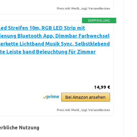
Preis inkl. MwSt., zzgl. Versandkosten
EMPFEHLUNG
ed Streifen 10m, RGB LED Strip mit
ienung Bluetooth App, Dimmbar Farbwechsel
terkette Lichtband Musik Sync, Selbstklebend
te Leiste band Beleuchtung für Zimmer
14,99 €
Bei Amazon ansehen
Preis inkl. MwSt., zzgl. Versandkosten
erbliche Nutzung