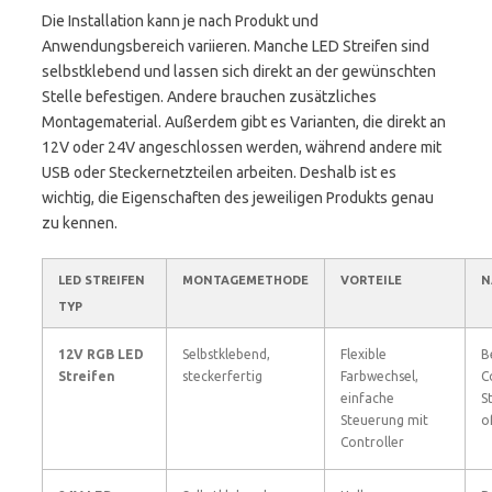
Die Installation kann je nach Produkt und
Anwendungsbereich variieren. Manche LED Streifen sind
selbstklebend und lassen sich direkt an der gewünschten
Stelle befestigen. Andere brauchen zusätzliches
Montagematerial. Außerdem gibt es Varianten, die direkt an
12V oder 24V angeschlossen werden, während andere mit
USB oder Steckernetzteilen arbeiten. Deshalb ist es
wichtig, die Eigenschaften des jeweiligen Produkts genau
zu kennen.
LED STREIFEN
MONTAGEMETHODE
VORTEILE
N
TYP
12V RGB LED
Selbstklebend,
Flexible
B
Streifen
steckerfertig
Farbwechsel,
C
einfache
S
Steuerung mit
o
Controller