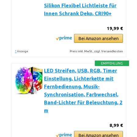
Silikon Flexibel Lichtleiste für
Innen Schrank Deko, CRI90+
19,99 €
Bei Amazon ansehen
*
Preis inkl. MwSt., zzgl. Versandkosten
Anzeige
EMPFEHLUNG
LED Streifen, USB, RGB, Timer
Einstellung, Lichterkette mit
Fernbedienung, Musik-
Synchronisation, Farbwechsel,
Band-Lichter für Beleuchtung, 2
m
8,99 €
Bei Amazon ansehen