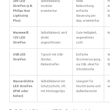
24V LED
Selbstklebend,
Helle
P
Streifen (z.B.
modular
Beleuchtung,
e
Philips Hue
erweiterbar
einfache
k
Lightstrip
Steuerung per
S
Plus)
App, erweiterbar
Warmweiß
Selbstklebend, wird
Gute Helligkeit,
K
12V LED
direkt
angenehmes
Streifen
angeschlossen
Licht
USB LED
Typisch mit USB-
Einfache
W
Streifen
Stecker,
Stromversorgung
k
Klebestreifen
via USB, ideal für
S
Schreibtische
Wasserdichte
Selbstklebend mit
Geeignet für
E
LED Streifen
Schutzschicht, oft
Feuchträume und
w
(IP65 oder
mit Montageclips
Außenbereiche
höher)