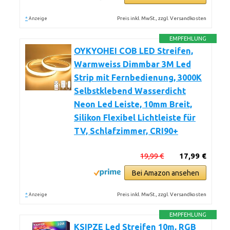
*
Preis inkl. MwSt., zzgl. Versandkosten
Anzeige
EMPFEHLUNG
OYKYOHEI COB LED Streifen,
Warmweiss Dimmbar 3M Led
Strip mit Fernbedienung, 3000K
Selbstklebend Wasserdicht
Neon Led Leiste, 10mm Breit,
Silikon Flexibel Lichtleiste für
TV, Schlafzimmer, CRI90+
19,99 €
17,99 €
Bei Amazon ansehen
*
Preis inkl. MwSt., zzgl. Versandkosten
Anzeige
EMPFEHLUNG
KSIPZE Led Streifen 10m, RGB