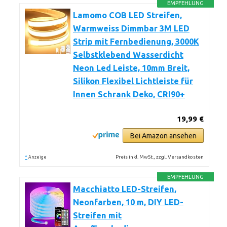
EMPFEHLUNG
Lamomo COB LED Streifen,
Warmweiss Dimmbar 3M LED
Strip mit Fernbedienung, 3000K
Selbstklebend Wasserdicht
Neon Led Leiste, 10mm Breit,
Silikon Flexibel Lichtleiste für
Innen Schrank Deko, CRI90+
19,99 €
Bei Amazon ansehen
*
Preis inkl. MwSt., zzgl. Versandkosten
Anzeige
EMPFEHLUNG
Macchiatto LED-Streifen,
Neonfarben, 10 m, DIY LED-
Streifen mit