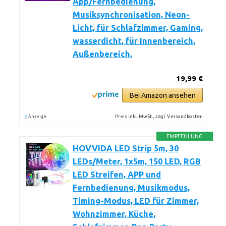
App/Fernbedienung,
Musiksynchronisation, Neon-
Licht, für Schlafzimmer, Gaming,
wasserdicht, für Innenbereich,
Außenbereich,
19,99 €
Bei Amazon ansehen
*
Preis inkl. MwSt., zzgl. Versandkosten
Anzeige
EMPFEHLUNG
HOVVIDA LED Strip 5m, 30
LEDs/Meter, 1x5m, 150 LED, RGB
LED Streifen, APP und
Fernbedienung, Musikmodus,
Timing-Modus, LED für Zimmer,
Wohnzimmer, Küche,