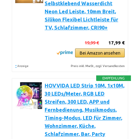
Selbstklebend Wasserdicht
Neon Led Leiste, 10mm Breit,
Silikon Flexibel Lichtleiste für
TV, Schlafzimmer, CRI90+
19,99 €
17,99 €
Bei Amazon ansehen
*
Preis inkl. MwSt., zzgl. Versandkosten
Anzeige
EMPFEHLUNG
HOVVIDA LED Strip 10M, 1x10M,
30 LEDs/Meter, RGB LED
Streifen, 300 LED, APP und
Fernbedienung, Musikmodus,
Timing-Modus, LED für Zimmer,
Wohnzimmer, Küche,
Schlafzimmer, Bar, Party