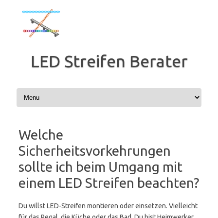
Zum
Inhalt
springen
LED Streifen Berater
Welche
Sicherheitsvorkehrungen
sollte ich beim Umgang mit
einem LED Streifen beachten?
Du willst LED-Streifen montieren oder einsetzen. Vielleicht
für das Regal, die Küche oder das Bad. Du bist Heimwerker,