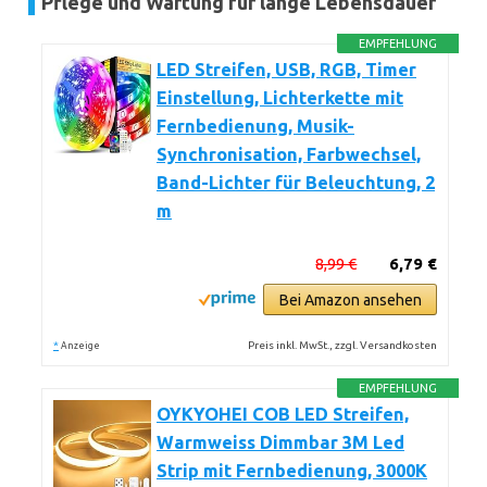
Pflege und Wartung für lange Lebensdauer
EMPFEHLUNG
LED Streifen, USB, RGB, Timer
Einstellung, Lichterkette mit
Fernbedienung, Musik-
Synchronisation, Farbwechsel,
Band-Lichter für Beleuchtung, 2
m
8,99 €
6,79 €
Bei Amazon ansehen
*
Preis inkl. MwSt., zzgl. Versandkosten
Anzeige
EMPFEHLUNG
OYKYOHEI COB LED Streifen,
Warmweiss Dimmbar 3M Led
Strip mit Fernbedienung, 3000K