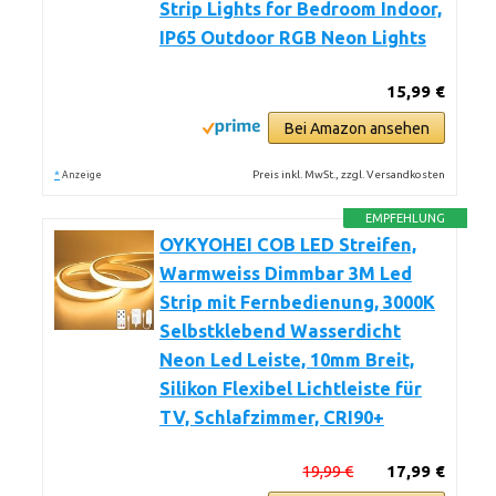
Strip Lights for Bedroom Indoor,
IP65 Outdoor RGB Neon Lights
15,99 €
Bei Amazon ansehen
*
Preis inkl. MwSt., zzgl. Versandkosten
Anzeige
EMPFEHLUNG
OYKYOHEI COB LED Streifen,
Warmweiss Dimmbar 3M Led
Strip mit Fernbedienung, 3000K
Selbstklebend Wasserdicht
Neon Led Leiste, 10mm Breit,
Silikon Flexibel Lichtleiste für
TV, Schlafzimmer, CRI90+
19,99 €
17,99 €