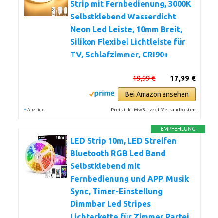
Strip mit Fernbedienung, 3000K
Selbstklebend Wasserdicht
Neon Led Leiste, 10mm Breit,
Silikon Flexibel Lichtleiste für
TV, Schlafzimmer, CRI90+
19,99 €
17,99 €
Bei Amazon ansehen
*
Preis inkl. MwSt., zzgl. Versandkosten
Anzeige
EMPFEHLUNG
LED Strip 10m, LED Streifen
Bluetooth RGB Led Band
Selbstklebend mit
Fernbedienung und APP. Musik
Sync, Timer-Einstellung
Dimmbar Led Stripes
Lichterkette für Zimmer Partei