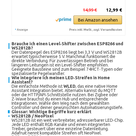
14,99 €
12,99 €
Bei Amazon ansehen
*
Preis inkl. MwSt., zzgl. Versandkosten
Anzeige
Brauche ich einen Level‑Shifter zwischen ESP8266 und
WS2812B?
Der Datenpegel des ESP8266 liegt bei 3,3 V und WS2812B
erwartet typischerweise 5 V. Manchmal funktioniert die
direkte Verbindung. Für zuverlässigen Betrieb und bei
längeren Leitungen ist ein Level‑Shifter empfohlen.
Geeignete Bausteine sind zum Beispiel 74HCT‑Typen oder
spezialisierte Pegelwandler.
Wie integriere ich meinen LED‑Streifen in Home
Assistant?
Die einfachste Methode ist
WLED
, das eine native Home
Assistant Integration bietet. Alternativ kannst du MQTT
oder die HTTP/API‑Schnittstelle nutzen. Bei Zigbee oder
Z‑Wave brauchst du einen Hub und entsprechende
Integrationen. Wähle den Weg nach dem gewählten
Controller und deiner gewünschten Automatisierungstiefe.
Glossar: Wichtige Begriffe kurz erklärt
WS2812B / NeoPixel
WS2812B ist ein weit verbreiteter, adressierbarer LED‑Chip.
Jede LED enthält RGB‑Kanäle und einen integrierten
Treiber, gesteuert über eine einzelne Datenleitung.
Adafruit nennt kompatible Streifen oft NeoPixel.