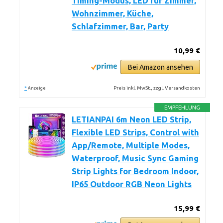
Timing-Modus, LED für Zimmer,
Wohnzimmer, Küche,
Schlafzimmer, Bar, Party
10,99 €
Bei Amazon ansehen
*
Preis inkl. MwSt., zzgl. Versandkosten
Anzeige
EMPFEHLUNG
LETIANPAI 6m Neon LED Strip,
Flexible LED Strips, Control with
App/Remote, Multiple Modes,
Waterproof, Music Sync Gaming
Strip Lights for Bedroom Indoor,
IP65 Outdoor RGB Neon Lights
15,99 €