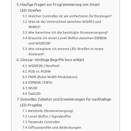
Häufige Fragen zur Programmierung von Smart
LED‑Streifen
Welcher Controller ist am einfachsten für Einsteiger?
Was ist der Unterschied zwischen WS2812 und
SK6812?
Wie berechne ich die benötigte Stromversorgung?
Brauche ich einen Level‑Shifter zwischen ESP8266
und WS2812B?
Wie integriere ich meinen LED‑Streifen in Home
Assistant?
Glossar: Wichtige Begriffe kurz erklärt
WS2812B / NeoPixel
RGB vs. RGBW
PWM (Pulse Width Modulation)
ESP8266 / ESP32
WLED
FastLED
Sinnvolles Zubehör und Erweiterungen für nachhaltige
LED‑Projekte
Netzteile (Stromversorgung)
Level‑Shifter / Signalpuffer
Passende Controller
Diffusorprofile und Abdeckungen