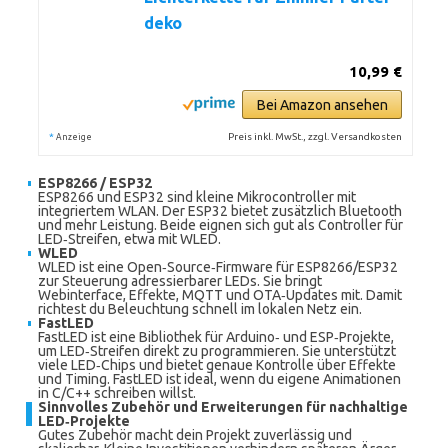
deko
10,99 €
Bei Amazon ansehen
*
Preis inkl. MwSt., zzgl. Versandkosten
Anzeige
ESP8266 / ESP32
ESP8266 und ESP32 sind kleine Mikrocontroller mit
integriertem WLAN. Der ESP32 bietet zusätzlich Bluetooth
und mehr Leistung. Beide eignen sich gut als Controller für
LED‑Streifen, etwa mit WLED.
WLED
WLED ist eine Open‑Source‑Firmware für ESP8266/ESP32
zur Steuerung adressierbarer LEDs. Sie bringt
Webinterface, Effekte, MQTT und OTA‑Updates mit. Damit
richtest du Beleuchtung schnell im lokalen Netz ein.
FastLED
FastLED ist eine Bibliothek für Arduino‑ und ESP‑Projekte,
um LED‑Streifen direkt zu programmieren. Sie unterstützt
viele LED‑Chips und bietet genaue Kontrolle über Effekte
und Timing. FastLED ist ideal, wenn du eigene Animationen
in C/C++ schreiben willst.
Sinnvolles Zubehör und Erweiterungen für nachhaltige
LED‑Projekte
Gutes Zubehör macht dein Projekt zuverlässig und