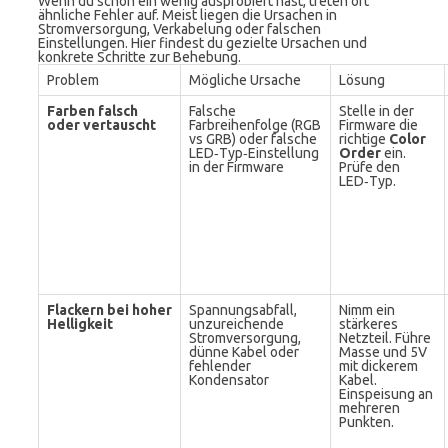
Wenn du schon ein wenig ausprobiert hast, treten oft
ähnliche Fehler auf. Meist liegen die Ursachen in
Stromversorgung, Verkabelung oder falschen
Einstellungen. Hier findest du gezielte Ursachen und
konkrete Schritte zur Behebung.
Problem
Mögliche Ursache
Lösung
Farben falsch
Falsche
Stelle in der
oder vertauscht
Farbreihenfolge (RGB
Firmware die
vs GRB) oder falsche
richtige
Color
LED‑Typ‑Einstellung
Order
ein.
in der Firmware
Prüfe den
LED‑Typ.
Flackern bei hoher
Spannungsabfall,
Nimm ein
Helligkeit
unzureichende
stärkeres
Stromversorgung,
Netzteil. Führe
dünne Kabel oder
Masse und 5V
fehlender
mit dickerem
Kondensator
Kabel.
Einspeisung an
mehreren
Punkten.