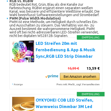
RGB vs. RGBW
RGB bedeutet Rot, Grün, Blau als drei Kanäle zur
Farbmischung. RGBW ergänzt einen separaten weißen
Kanal, was bessere und effizientere Weißtöne erlaubt. Die
Wahl beeinflusst Softwareeinstellungen und Strombedarf.
PWM (Pulse Width Modulation)
PWM ist eine Methode, um Helligkeit durch schnelles Ein‑
und Ausschalten zu steuern. Das Verhältnis von An‑ zu
Auszeit bestimmt die wahrgenommene Helligkeit. PWM
wird oft bei nicht‑adressierbaren LED‑Streifen verwendet,
nicht bei digitalen WS2812B‑Signalen.
EMPFEHLUNG
LED Streifen 20m mit
Fernbedienung & App & Musik
Sync,RGB LED Strip Dimmbar
15,99 €
13,59 €
Bei Amazon ansehen
*
Preis inkl. MwSt., zzgl. Versandkosten
Anzeige
EMPFEHLUNG
OYKYOHEI COB LED Streifen,
Warmweiss Dimmbar 3M Led