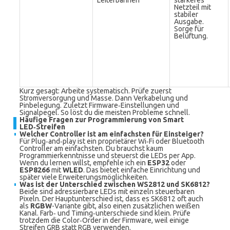
Leiterbahnen
stärkeres
Netzteil mit
stabiler
Ausgabe.
Sorge für
Belüftung.
Kurz gesagt: Arbeite systematisch. Prüfe zuerst
Stromversorgung und Masse. Dann Verkabelung und
Pinbelegung. Zuletzt Firmware‑Einstellungen und
Signalpegel. So löst du die meisten Probleme schnell.
Häufige Fragen zur Programmierung von Smart
LED‑Streifen
Welcher Controller ist am einfachsten für Einsteiger?
Für Plug‑and‑play ist ein proprietärer Wi‑Fi oder Bluetooth
Controller am einfachsten. Du brauchst kaum
Programmierkenntnisse und steuerst die LEDs per App.
Wenn du lernen willst, empfehle ich ein
ESP32
oder
ESP8266
mit
WLED
. Das bietet einfache Einrichtung und
später viele Erweiterungsmöglichkeiten.
Was ist der Unterschied zwischen WS2812 und SK6812?
Beide sind adressierbare LEDs mit einzeln steuerbaren
Pixeln. Der Hauptunterschied ist, dass es SK6812 oft auch
als
RGBW
-Variante gibt, also einen zusätzlichen weißen
Kanal. Farb‑ und Timing‑unterschiede sind klein. Prüfe
trotzdem die Color‑Order in der Firmware, weil einige
Streifen GRB statt RGB verwenden.