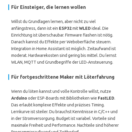
Für Einsteiger, die lernen wollen
Willst du Grundlagen lernen, aber nicht zu viel
anfängstress, dann ist ein
ESP32
mit
WLED
ideal. Die
Einrichtung ist überschaubar. Firmware flashen ist nötig.
Danach kannst du Effekte per Weboberfläche steuern.
Integration in Home Assistant ist möglich. Zeitaufwand ist
moderat. Hardwarekosten sind gering bis mittel. Du lernst
WLAN, MQTT und Grundbegriffe der LED‑Ansteuerung.
Für fortgeschrittene Maker mit Löterfahrung
Wenn du löten kannst und volle Kontrolle willst, nutze
Arduino
oder ESP‑Boards mit Bibliotheken wie
FastLED
.
Das erlaubt komplexe Effekte und präzises Timing.
Lernkurve ist steiler. Du brauchst Kenntnisse in C/C++ und
in der Stromversorgung. Budget ist variabel. Vorteile sind
maximale Freiheit und Performance. Nachteile sind höherer