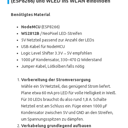
(ESP8266) und WLED ins WLAN einbinden
Benötigtes Material
NodeMCU
(ESP8266)
WS2812B
/ NeoPixel LED‑Streifen
5V Netzteil passend zur Anzahl der LEDs
USB‑Kabel für NodeMCU
Logic Level Shifter 3.3V→5V empfohlen
1000 µF Kondensator, 330–470 Ω Widerstand
Jumper‑Kabel, Lötkolben falls nötig
Vorbereitung der Stromversorgung
Wähle ein 5V Netzteil, das genügend Strom liefert.
Plane etwa 60 mA pro LED für volle Helligkeit in Weiß.
Für 30 LEDs brauchst du also rund 1,8 A. Schalte
Netzteil erst am Schluss ein. Füge einen 1000 µF
Kondensator zwischen 5V und GND an den Streifen,
um Spannungsspitzen zu dämpfen.
Verkabelung grundlegend aufbauen