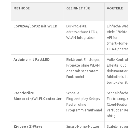
METHODE
GEEIGNET FÜR
VORTEILE
ESP8266/ESP32 mit WLED
DIY‑Projekte,
Einfache We
adressierbare LEDs,
Viele Effekt
WLAN‑Integration
API für
Smart‑Home‑
OTA‑Updates
Arduino mit FastLED
Elektronik‑Einsteiger,
Volle Kontrol
Projekte ohne WLAN
Effekte. Gut
oder mit separatem
dokumentier
Funkmodul
Bibliothek. 
bei lokaler S
Proprietäre
Schnelle
Sehr einfach
Bluetooth/Wi‑Fi‑Controller
Plug‑and‑play‑Setups,
Einrichtung.
Käufer ohne
Cloud‑Featur
Programmieraufwand
verfügbar. Ke
nötig.
Zigbee / Z‑Wave
Smart‑Home‑Nutzer
Stabile, zuve