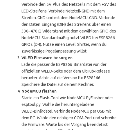
Verbinde den 5V‑Plus des Netzteils mit dem +5V des
LED‑Streifens. Verbinde Netzteil‑GND mit dem
Streifen‑GND und mit dem NodeMCU‑GND. Verbinde
den Daten‑Eingang (DIN) des Streifens über einen
330–470 Ω Widerstand mit dem gewählten GPIO des
NodeMCU. Standardmäßig nutzt WLED bei ESP8266
GPIO2 (D4). Nutze einen Level‑Shifter, wenn du
zuverlässige Pegelanpassung willst.
WLED Firmware besorgen
Lade die passende ESP8266‑Binärdatei von der
offiziellen WLED‑Seite oder dem GitHub‑Release
herunter. Achte auf die Version für ESP8266.
Speichere die Datei auf deinem Rechner.
NodeMCU flashen
Starte ein Flash‑Tool wie NodeMCU PyFlasher oder
esptool.py. Wähle die heruntergeladene
WLED‑Binärdatei. Verbinde NodeMCU per USB mit
dem PC. Wähle den richtigen COM‑Port und schreibe
die Firmware. Warte bis der Vorgang beendet ist.