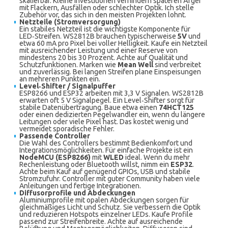
skalierbar. Kleine Investitionen verhindern späteren Ärger
mit Flackern, Ausfällen oder schlechter Optik. Ich stelle
Zubehör vor, das sich in den meisten Projekten lohnt.
Netzteile (Stromversorgung)
Ein stabiles Netzteil ist die wichtigste Komponente für
LED‑Streifen. WS2812B brauchen typischerweise
5V
und
etwa 60 mA pro Pixel bei voller Helligkeit. Kaufe ein Netzteil
mit ausreichender Leistung und einer Reserve von
mindestens 20 bis 30 Prozent. Achte auf Qualität und
Schutzfunktionen. Marken wie
Mean Well
sind verbreitet
und zuverlässig. Bei langen Streifen plane Einspeisungen
an mehreren Punkten ein.
Level‑Shifter / Signalpuffer
ESP8266 und ESP32 arbeiten mit 3,3 V Signalen. WS2812B
erwarten oft 5 V Signalpegel. Ein Level‑Shifter sorgt für
stabile Datenübertragung. Baue etwa einen
74HCT125
oder einen dedizierten Pegelwandler ein, wenn du längere
Leitungen oder viele Pixel hast. Das kostet wenig und
vermeidet sporadische Fehler.
Passende Controller
Die Wahl des Controllers bestimmt Bedienkomfort und
Integrationsmöglichkeiten. Für einfache Projekte ist ein
NodeMCU (ESP8266)
mit
WLED
ideal. Wenn du mehr
Rechenleistung oder Bluetooth willst, nimm ein
ESP32
.
Achte beim Kauf auf genügend GPIOs, USB und stabile
Stromzufuhr. Controller mit guter Community haben viele
Anleitungen und fertige Integrationen.
Diffusorprofile und Abdeckungen
Aluminiumprofile mit opalen Abdeckungen sorgen für
gleichmäßiges Licht und Schutz. Sie verbessern die Optik
und reduzieren Hotspots einzelner LEDs. Kaufe Profile
passend zur Streifenbreite. Achte auf ausreichende