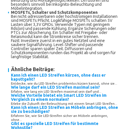
Belüftung und Montagemöglichkeiten. Diffusoren sind
besonders sinnvoll bei Inkognito‑Beleuchtung und
Möbelintegration.
MOSFETs, Schalter und Schutzkomponenten
Bei nicht‑adressierbaren oder hochstromigen Installationen
sind MOSFETs Pflicht. Logikfähige MOSFETs schalten 5V
Lasten über 3,3V GPIOs. Verwende Typen mit geringem
Rds(on) und passende Kühlung. Ergänze Sicherungen oder
PTCs zur Absicherung. Ein Schalter mit Freigabe- oder
Relaismodul kann die Stromkreise sicher trennen.
Fazit: Investiere zuerst in ein gutes Netzteil und eine
saubere Signalführung. Level‑Shifter und passende
Controller sparen später Zeit. Diffusoren und
Schutzkomponenten runden das Projekt ab und sorgen für
langfristige Stabilität.
Ähnliche Beiträge:
Kann ich einen LED Streifen kürzen, ohne dass er
kaputtgeht?
Entdecke, wie du LED Streifen problemlos kürzen kannst, ohne sie...
Wie lange darf ein LED Streifen maximal sein?
Erfahre, wie lang ein LED Streifen maximal sein darf und...
Welche Vorteile bietet ein Smart LED Streifen im
Vergleich zu einem normalen?
Erlebe die Zukunft der Beleuchtung mit einem Smart LED Streifen...
Kann ich einen LED Streifen an Möbeln anbringen, ohne
sie zu beschädigen?
Erfahren Sie, wie Sie LED-Streifen sicher an Möbeln anbringen,
ohne...
Gibt es spezielle LED Streifen für bestimmte
Wohnstile?