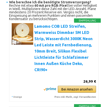
Wie berechne ich die benötigte Stromversorgung?
Rechne mit etwa
60 mA pro RGB‑Pixel
bei voller Helligkeit
in Weiß. Multipliziere diese Zahl mit der LED‑Anzahl. Plane
mindestens 20 Prozent Reserve ein. Vergiss nicht, die
Einspeisung an mehreren Punkten und einen passenden
Kondensator zu berücksichtigen.
EMPFEHLUNG
Lamomo COB LED Streifen,
Warmweiss Dimmbar 5M LED
Strip, Wasserdicht 3000K Neon
Led Leiste mit Fernbedienung,
10mm Breit, Silikon Flexibel
Lichtleiste für Schlafzimmer
Innen Außen Küche Deko,
CRI90+
26,99 €
Bei Amazon ansehen
*
Preis inkl. MwSt., zzgl. Versandkosten
Anzeige
EMPFEHLUNG