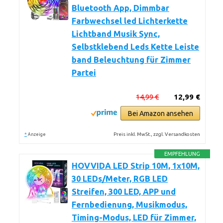
Bluetooth App, Dimmbar
Farbwechsel led Lichterkette
Lichtband Musik Sync,
Selbstklebend Leds Kette Leiste
band Beleuchtung für Zimmer
Partei
14,99 €
12,99 €
Bei Amazon ansehen
*
Preis inkl. MwSt., zzgl. Versandkosten
Anzeige
EMPFEHLUNG
HOVVIDA LED Strip 10M, 1x10M,
30 LEDs/Meter, RGB LED
Streifen, 300 LED, APP und
Fernbedienung, Musikmodus,
Timing-Modus, LED für Zimmer,