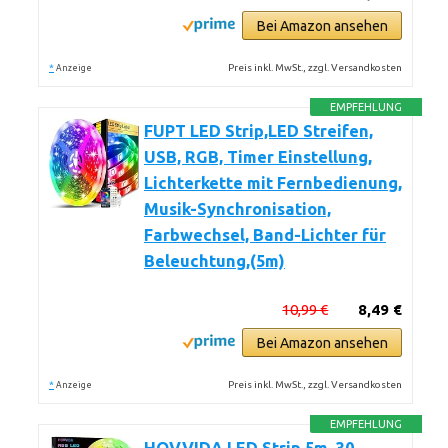
Bei Amazon ansehen
*
Preis inkl. MwSt., zzgl. Versandkosten
Anzeige
EMPFEHLUNG
FUPT LED Strip,LED Streifen,
USB, RGB, Timer Einstellung,
Lichterkette mit Fernbedienung,
Musik-Synchronisation,
Farbwechsel, Band-Lichter für
Beleuchtung,(5m)
10,99 €
8,49 €
Bei Amazon ansehen
*
Preis inkl. MwSt., zzgl. Versandkosten
Anzeige
EMPFEHLUNG