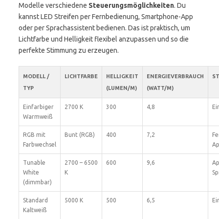
Modelle verschiedene
Steuerungsmöglichkeiten
. Du
kannst LED Streifen per Fernbedienung, Smartphone-App
oder per Sprachassistent bedienen. Das ist praktisch, um
Lichtfarbe und Helligkeit flexibel anzupassen und so die
perfekte Stimmung zu erzeugen.
MODELL /
LICHTFARBE
HELLIGKEIT
ENERGIEVERBRAUCH
S
TYP
(LUMEN/M)
(WATT/M)
Einfarbiger
2700 K
300
4,8
Ei
Warmweiß
RGB mit
Bunt (RGB)
400
7,2
Fe
Farbwechsel
A
Tunable
2700 – 6500
600
9,6
Ap
White
K
Sp
(dimmbar)
Standard
5000 K
500
6,5
Ei
Kaltweiß