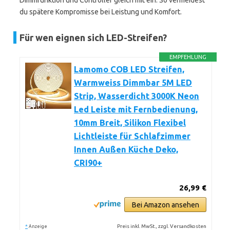
Dimmfunktion und Controller gleich mit ein. So vermeidest
du spätere Kompromisse bei Leistung und Komfort.
Für wen eignen sich LED-Streifen?
EMPFEHLUNG
Lamomo COB LED Streifen,
Warmweiss Dimmbar 5M LED
Strip, Wasserdicht 3000K Neon
Led Leiste mit Fernbedienung,
10mm Breit, Silikon Flexibel
Lichtleiste für Schlafzimmer
Innen Außen Küche Deko,
CRI90+
26,99 €
Bei Amazon ansehen
*
Preis inkl. MwSt., zzgl. Versandkosten
Anzeige