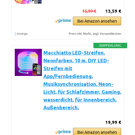
15,99 €
13,59 €
Bei Amazon ansehen
*
Preis inkl. MwSt., zzgl. Versandkosten
Anzeige
EMPFEHLUNG
Macchiatto LED-Streifen,
Neonfarben, 10 m, DIY LED-
Streifen mit
App/Fernbedienung,
Musiksynchronisation, Neon-
Licht, für Schlafzimmer, Gaming,
wasserdicht, für Innenbereich,
Außenbereich,
19,99 €
Bei Amazon ansehen