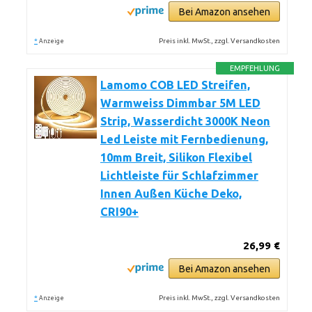
Bei Amazon ansehen
*
Preis inkl. MwSt., zzgl. Versandkosten
Anzeige
EMPFEHLUNG
Lamomo COB LED Streifen,
Warmweiss Dimmbar 5M LED
Strip, Wasserdicht 3000K Neon
Led Leiste mit Fernbedienung,
10mm Breit, Silikon Flexibel
Lichtleiste für Schlafzimmer
Innen Außen Küche Deko,
CRI90+
26,99 €
Bei Amazon ansehen
*
Preis inkl. MwSt., zzgl. Versandkosten
Anzeige