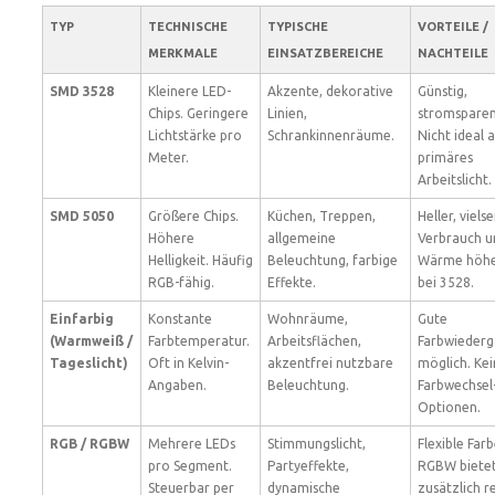
TYP
TECHNISCHE
TYPISCHE
VORTEILE /
MERKMALE
EINSATZBEREICHE
NACHTEILE
SMD 3528
Kleinere LED-
Akzente, dekorative
Günstig,
Chips. Geringere
Linien,
stromsparen
Lichtstärke pro
Schrankinnenräume.
Nicht ideal a
Meter.
primäres
Arbeitslicht.
SMD 5050
Größere Chips.
Küchen, Treppen,
Heller, vielse
Höhere
allgemeine
Verbrauch u
Helligkeit. Häufig
Beleuchtung, farbige
Wärme höhe
RGB-fähig.
Effekte.
bei 3528.
Einfarbig
Konstante
Wohnräume,
Gute
(Warmweiß /
Farbtemperatur.
Arbeitsflächen,
Farbwieder
Tageslicht)
Oft in Kelvin-
akzentfrei nutzbare
möglich. Ke
Angaben.
Beleuchtung.
Farbwechsel
Optionen.
RGB / RGBW
Mehrere LEDs
Stimmungslicht,
Flexible Farb
pro Segment.
Partyeffekte,
RGBW biete
Steuerbar per
dynamische
zusätzlich r