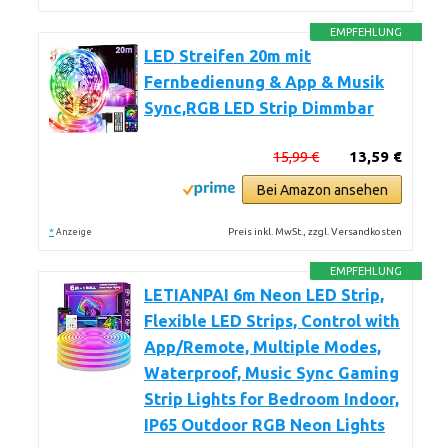
EMPFEHLUNG
LED Streifen 20m mit
Fernbedienung & App & Musik
Sync,RGB LED Strip Dimmbar
15,99 €
13,59 €
Bei Amazon ansehen
*
Preis inkl. MwSt., zzgl. Versandkosten
Anzeige
EMPFEHLUNG
LETIANPAI 6m Neon LED Strip,
Flexible LED Strips, Control with
App/Remote, Multiple Modes,
Waterproof, Music Sync Gaming
Strip Lights for Bedroom Indoor,
IP65 Outdoor RGB Neon Lights