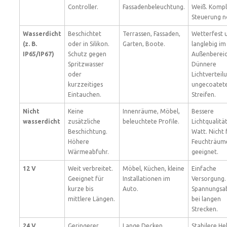
Controller.
Fassadenbeleuchtung.
Weiß. Komp
Steuerung n
Wasserdicht
Beschichtet
Terrassen, Fassaden,
Wetterfest 
(z. B.
oder in Silikon.
Garten, Boote.
langlebig im
IP65/IP67)
Schutz gegen
Außenbereic
Spritzwasser
Dünnere
oder
Lichtverteilu
kurzzeitiges
ungecoatet
Eintauchen.
Streifen.
Nicht
Keine
Innenräume, Möbel,
Bessere
wasserdicht
zusätzliche
beleuchtete Profile.
Lichtqualitä
Beschichtung.
Watt. Nicht 
Höhere
Feuchträum
Wärmeabfuhr.
geeignet.
12 V
Weit verbreitet.
Möbel, Küchen, kleine
Einfache
Geeignet für
Installationen im
Versorgung.
kurze bis
Auto.
Spannungsab
mittlere Längen.
bei langen
Strecken.
24 V
Geringerer
Lange Decken,
Stabilere Hel