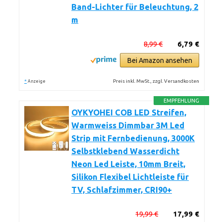
Band-Lichter für Beleuchtung, 2
m
8,99 €
6,79 €
Bei Amazon ansehen
*
Preis inkl. MwSt., zzgl. Versandkosten
Anzeige
EMPFEHLUNG
OYKYOHEI COB LED Streifen,
Warmweiss Dimmbar 3M Led
Strip mit Fernbedienung, 3000K
Selbstklebend Wasserdicht
Neon Led Leiste, 10mm Breit,
Silikon Flexibel Lichtleiste für
TV, Schlafzimmer, CRI90+
19,99 €
17,99 €