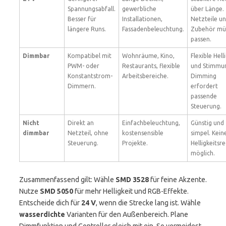
Spannungsabfall.
gewerbliche
über Länge.
Besser für
Installationen,
Netzteile u
längere Runs.
Fassadenbeleuchtung.
Zubehör mü
passen.
Dimmbar
Kompatibel mit
Wohnräume, Kino,
Flexible Hell
PWM- oder
Restaurants, flexible
und Stimmu
Konstantstrom-
Arbeitsbereiche.
Dimming
Dimmern.
erfordert
passende
Steuerung.
Nicht
Direkt an
Einfachbeleuchtung,
Günstig und
dimmbar
Netzteil, ohne
kostensensible
simpel. Kein
Steuerung.
Projekte.
Helligkeitsr
möglich.
Zusammenfassend gilt: Wähle
SMD 3528
für feine Akzente.
Nutze
SMD 5050
für mehr Helligkeit und RGB-Effekte.
Entscheide dich für
24 V
, wenn die Strecke lang ist. Wähle
wasserdichte
Varianten für den Außenbereich. Plane