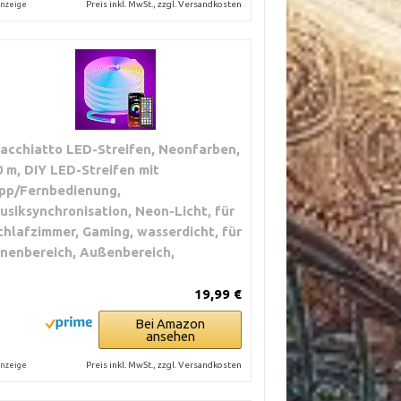
Preis inkl. MwSt., zzgl. Versandkosten
nzeige
acchiatto LED-Streifen, Neonfarben,
0 m, DIY LED-Streifen mit
pp/Fernbedienung,
usiksynchronisation, Neon-Licht, für
chlafzimmer, Gaming, wasserdicht, für
nnenbereich, Außenbereich,
19,99 €
Bei Amazon
ansehen
Preis inkl. MwSt., zzgl. Versandkosten
nzeige