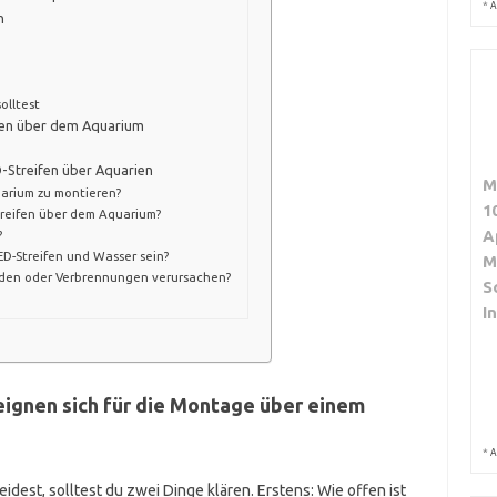
*
A
n
olltest
ifen über dem Aquarium
-Streifen über Aquarien
M
uarium zu montieren?
1
treifen über dem Aquarium?
A
?
D-Streifen und Wasser sein?
M
aden oder Verbrennungen verursachen?
S
I
ignen sich für die Montage über einem
*
A
idest, solltest du zwei Dinge klären. Erstens: Wie offen ist