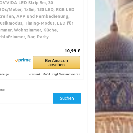
OVVIDA LED Strip 5m, 30
EDs/Meter, 1x5m, 150 LED, RGB LED
treifen, APP und Fernbedienung,
usikmodus, Timing-Modus, LED für
immer, Wohnzimmer, Küche,
chlafzimmer, Bar, Party
10,99 €
Bei Amazon
ansehen
Preis inkl. MwSt., zzgl. Versandkosten
nzeige
hen
Suchen