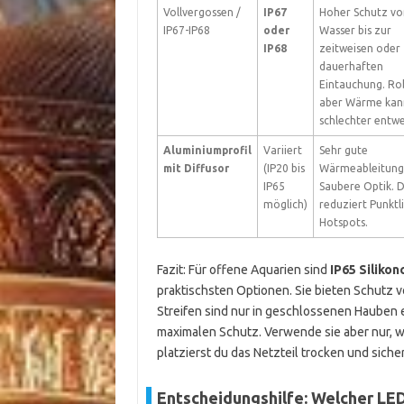
Vollvergossen /
IP67
Hoher Schutz vo
IP67-IP68
oder
Wasser bis zur
IP68
zeitweisen oder
dauerhaften
Eintauchung. Ro
aber Wärme kan
schlechter entwe
Aluminiumprofil
Variiert
Sehr gute
mit Diffusor
(IP20 bis
Wärmeableitung
IP65
Saubere Optik. D
möglich)
reduziert Punktl
Hotspots.
Fazit: Für offene Aquarien sind
IP65 Siliko
praktischsten Optionen. Sie bieten Schutz
Streifen sind nur in geschlossenen Hauben 
maximalen Schutz. Verwende sie aber nur, wen
platzierst du das Netzteil trocken und siche
Entscheidungshilfe: Welcher LED