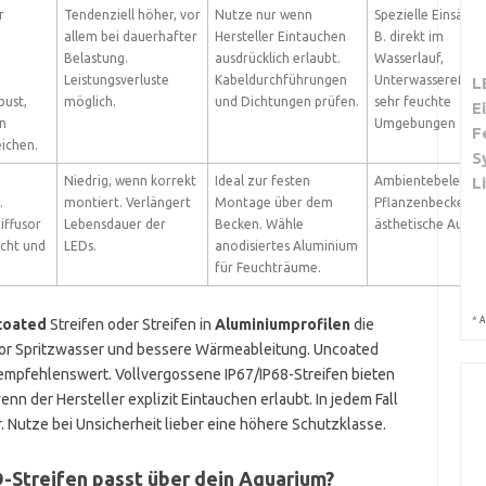
r
Tendenziell höher, vor
Nutze nur wenn
Spezielle Einsätze,
allem bei dauerhafter
Hersteller Eintauchen
B. direkt im
Belastung.
ausdrücklich erlaubt.
Wasserlauf,
Leistungsverluste
Kabeldurchführungen
Unterwassereffekt
L
bust,
möglich.
und Dichtungen prüfen.
sehr feuchte
E
n
Umgebungen
F
ichen.
S
Niedrig, wenn korrekt
Ideal zur festen
Ambientebeleucht
L
.
montiert. Verlängert
Montage über dem
Pflanzenbecken,
iffusor
Lebensdauer der
Becken. Wähle
ästhetische Aufba
icht und
LEDs.
anodisiertes Aluminium
für Feuchträume.
*
A
ncoated
Streifen oder Streifen in
Aluminiumprofilen
die
 vor Spritzwasser und bessere Wärmeableitung. Uncoated
empfehlenswert. Vollvergossene IP67/IP68-Streifen bieten
n der Hersteller explizit Eintauchen erlaubt. In jedem Fall
r. Nutze bei Unsicherheit lieber eine höhere Schutzklasse.
-Streifen passt über dein Aquarium?