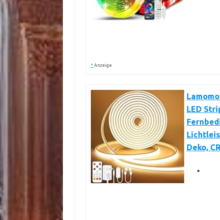
*
Anzeige
Lamomo 
LED Stri
Fernbedi
Lichtlei
Deko, C