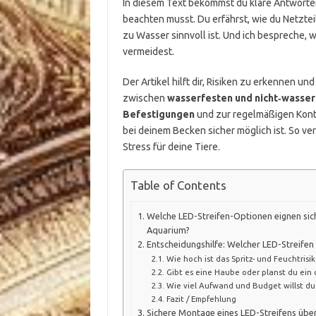
In diesem Text bekommst du klare Antworten
beachten musst. Du erfährst, wie du Netzteil
zu Wasser sinnvoll ist. Und ich bespreche, 
vermeidest.
Der Artikel hilft dir, Risiken zu erkennen
zwischen
wasserfesten und nicht‑wasser
Befestigungen
und zur regelmäßigen Kontr
bei deinem Becken sicher möglich ist. So 
Stress für deine Tiere.
Table of Contents
Welche LED-Streifen-Optionen eignen sic
Aquarium?
Entscheidungshilfe: Welcher LED-Streifen
Wie hoch ist das Spritz- und Feuchtrisik
Gibt es eine Haube oder planst du ein 
Wie viel Aufwand und Budget willst du 
Fazit / Empfehlung
Sichere Montage eines LED-Streifens über