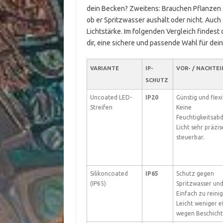
dein Becken? Zweitens: Brauchen Pflanzen s
ob er Spritzwasser aushält oder nicht. Auc
Lichtstärke. Im folgenden Vergleich findest 
dir, eine sichere und passende Wahl für dei
VARIANTE
IP-
VOR- / NACHTEI
SCHUTZ
Uncoated LED-
IP20
Günstig und flexi
Streifen
Keine
Feuchtigkeitsabd
Licht sehr präzis
steuerbar.
Silikoncoated
IP65
Schutz gegen
(IP65)
Spritzwasser und
Einfach zu reini
Leicht weniger ef
wegen Beschicht