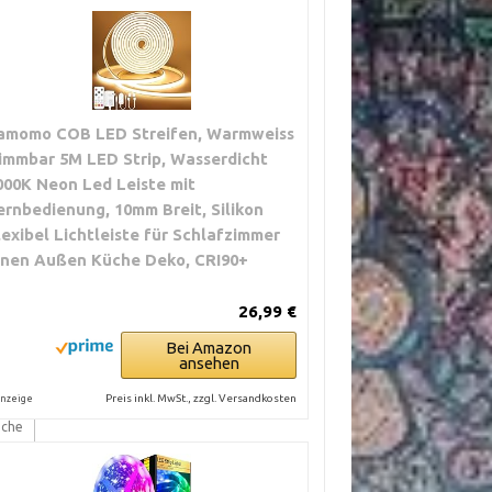
amomo COB LED Streifen, Warmweiss
immbar 5M LED Strip, Wasserdicht
000K Neon Led Leiste mit
ernbedienung, 10mm Breit, Silikon
e,
lexibel Lichtleiste für Schlafzimmer
nnen Außen Küche Deko, CRI90+
26,99 €
Bei Amazon
ansehen
Preis inkl. MwSt., zzgl. Versandkosten
nzeige
ber
äche