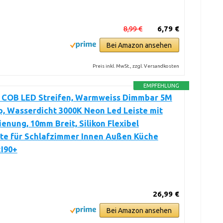
8,99 €
6,79 €
Bei Amazon ansehen
Preis inkl. MwSt., zzgl. Versandkosten
EMPFEHLUNG
COB LED Streifen, Warmweiss Dimmbar 5M
p, Wasserdicht 3000K Neon Led Leiste mit
enung, 10mm Breit, Silikon Flexibel
ste für Schlafzimmer Innen Außen Küche
RI90+
26,99 €
Bei Amazon ansehen