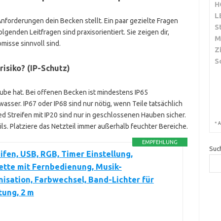
H
L
Anforderungen dein Becken stellt. Ein paar gezielte Fragen
S
folgenden Leitfragen sind praxisorientiert. Sie zeigen dir,
M
isse sinnvoll sind.
Z
S
risiko? (IP-Schutz)
aube hat. Bei offenen Becken ist mindestens IP65
sser. IP67 oder IP68 sind nur nötig, wenn Teile tatsächlich
d Streifen mit IP20 sind nur in geschlossenen Hauben sicher.
*
A
ls. Platziere das Netzteil immer außerhalb feuchter Bereiche.
EMPFEHLUNG
Suc
ifen, USB, RGB, Timer Einstellung,
ette mit Fernbedienung, Musik-
isation, Farbwechsel, Band-Lichter für
tung, 2 m