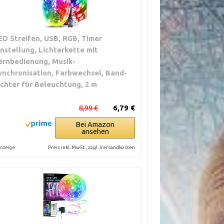
 z.
e,
ED Streifen, USB, RGB, Timer
instellung, Lichterkette mit
ernbedienung, Musik-
ynchronisation, Farbwechsel, Band-
ung,
ichter für Beleuchtung, 2 m
uten
8,99 €
6,79 €
Bei Amazon
ansehen
Preis inkl. MwSt., zzgl. Versandkosten
nzeige