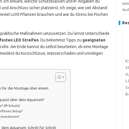
. Ich erkläre, welche Schutzklassen und IP‑Angaben du
Wel
 und Anschluss sicher platzierst. Ich zeige, wie viel Abstand
Aus
wieviel Licht Pflanzen brauchen und wie du Stress bei Fischen
Bes
 und praktische Maßnahmen umzusetzen. Du lernst Unterschiede
festen LED Streifen
. Du bekommst Tipps zu
geeigneten
olle. Am Ende kannst du selbst beurteilen, ob eine Montage
vermeidest du Kurzschlüsse, Wasserschäden und unnötigen
K
S
A
L
S
h für die Montage über einem
B
 passt über dein Aquarium?
o? (IP-Schutz)
offenes Setup?
investieren?
 dem Aquarium: Schritt für Schritt