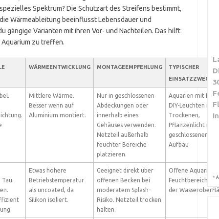
pezielles Spektrum? Die Schutzart des Streifens bestimmt,
h die Wärmeableitung beeinflusst Lebensdauer und
du gängige Varianten mit ihren Vor- und Nachteilen. Das hilft
n Aquarium zu treffen.
L
LE
WÄRMEENTWICKLUNG
MONTAGEEMPFEHLUNG
TYPISCHER
D
EINSATZZWECK
3
F
bel.
Mittlere Wärme.
Nur in geschlossenen
Aquarien mit Haub
F
Besser wenn auf
Abdeckungen oder
DIY-Leuchten im
I
ichtung.
Aluminium montiert.
innerhalb eines
Trockenen,
e
Gehäuses verwenden.
Pflanzenlicht in
Netzteil außerhalb
geschlossenem
feuchter Bereiche
Aufbau
platzieren.
Etwas höhere
Geeignet direkt über
Offene Aquarien,
*
A
 Tau.
Betriebstemperatur
offenen Becken bei
Feuchtbereiche ü
gen.
als uncoated, da
moderatem Splash-
der Wasseroberfl
fizient
Silikon isoliert.
Risiko. Netzteil trocken
ung.
halten.