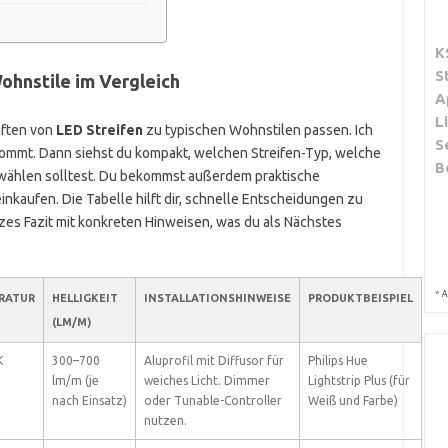
K
S
ohnstile im Vergleich
A
L
aften von
LED Streifen
zu typischen Wohnstilen passen. Ich
S
nkommt. Dann siehst du kompakt, welchen Streifen-Typ, welche
B
 wählen solltest. Du bekommst außerdem praktische
einkaufen. Die Tabelle hilft dir, schnelle Entscheidungen zu
rzes Fazit mit konkreten Hinweisen, was du als Nächstes
*
A
RATUR
HELLIGKEIT
INSTALLATIONSHINWEISE
PRODUKTBEISPIEL
(LM/M)
K
300–700
Aluprofil mit Diffusor für
Philips Hue
lm/m (je
weiches Licht. Dimmer
Lightstrip Plus (für
nach Einsatz)
oder Tunable-Controller
Weiß und Farbe)
nutzen.