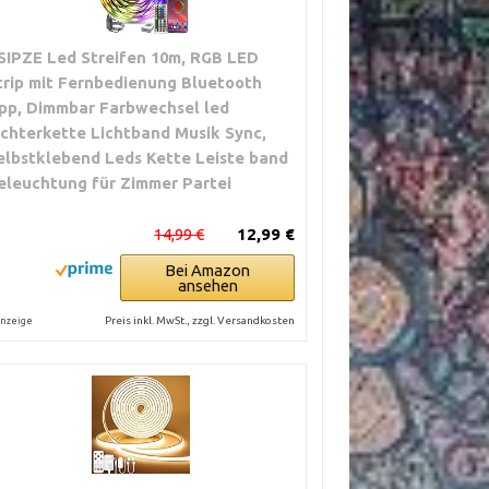
SIPZE Led Streifen 10m, RGB LED
trip mit Fernbedienung Bluetooth
pp, Dimmbar Farbwechsel led
ichterkette Lichtband Musik Sync,
elbstklebend Leds Kette Leiste band
eleuchtung für Zimmer Partei
14,99 €
12,99 €
Bei Amazon
ansehen
Preis inkl. MwSt., zzgl. Versandkosten
nzeige