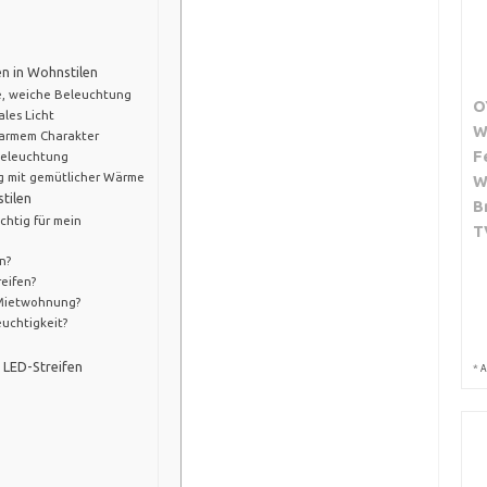
n in Wohnstilen
e, weiche Beleuchtung
O
ales Licht
W
warmem Charakter
F
nbeleuchtung
 mit gemütlicher Wärme
W
tilen
B
chtig für mein
T
n?
reifen?
r Mietwohnung?
euchtigkeit?
 LED-Streifen
*
A