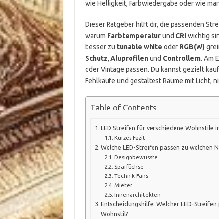
wie Helligkeit, Farbwiedergabe oder wie man 
Dieser Ratgeber hilft dir, die passenden Str
warum
Farbtemperatur
und
CRI
wichtig si
besser zu
tunable white
oder
RGB(W)
grei
Schutz
,
Aluprofilen
und
Controllern
. Am 
oder Vintage passen. Du kannst gezielt kau
Fehlkäufe und gestaltest Räume mit Licht, ni
Table of Contents
LED Streifen für verschiedene Wohnstile i
Kurzes Fazit
Welche LED-Streifen passen zu welchen 
Designbewusste
Sparfüchse
Technik-Fans
Mieter
Innenarchitekten
Entscheidungshilfe: Welcher LED-Streifen
Wohnstil?