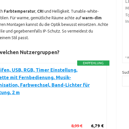
L
M
ch
Farbtemperatur
,
CRI
und Helligkeit. Tunable-white-
S
 Stilen. Für warme, gemütliche Räume achte auf
warm-dim
I
baren Montagen kannst du die Optik bewusst einsetzen. Achte
ile und gegebenenfalls IP-Schutz. So vermeidest du
inem Stil passt.
 welchen Nutzergruppen?
*
A
EMPFEHLUNG
ifen, USB, RGB, Timer Einstellung,
Suc
ette mit Fernbedienung, Musik-
isation, Farbwechsel, Band-Lichter für
tung, 2 m
8,99 €
6,79 €