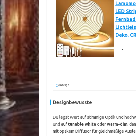
Lamomo 
LED Stri
Fernbedi
Lichtlei
Deko, C
*
Anzeige
Designbewusste
Du legst Wert auf stimmige Optik und hochwe
und auf
tunable white
oder
warm-dim
, da
mit opakem Diffusor für gleichmäßige Ausleu