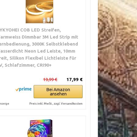
YKYOHEI COB LED Streifen,
armweiss Dimmbar 3M Led Strip mit
ernbedienung, 3000K Selbstklebend
asserdicht Neon Led Leiste, 10mm
reit, Silikon Flexibel Lichtleiste für
V, Schlafzimmer, CRI90+
19,99 €
17,99 €
Bei Amazon
ansehen
Preis inkl. MwSt., zzgl. Versandkosten
nzeige