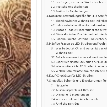
Leitfragen, die dir die Wahl erleichtern
Typische Unsicherheiten
Praktische Empfehlungen
Konkrete Anwendungsfälle für LED-Streife
Skandinavisches Wohnzimmer: Indirekt
Industrial-Küche: Akzente und funktion
Vintage-Regale: Hintergrundlicht mit 
Minimalistischer Flur: Verdeckte Linie
Landhausküche: Unterbau-Beleuchtung
Häufige Fragen zu LED Streifen und Wohns
Was bedeutet CRI und warum ist das wi
Wohnzimmer?
Soll ich Warmweiß oder Kaltweiß wähle
Lohnt sich smarte Steuerung für LED St
Wie montiere ich LED Streifen in eine
Welche Schutzklasse brauche ich bei F
Kauf-Checkliste für LED-Streifen
Sinnvolles Zubehör und Erweiterungen für
Netzteile
Aluminiumprofile mit Diffusor
Dimmer und Steuerungen
Wasserschutz und Anschlussteile
Ähnliche Beiträge: