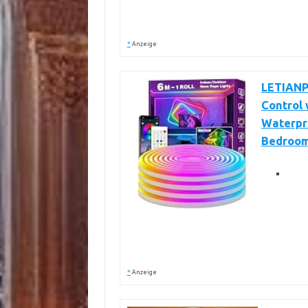
*
Anzeige
LETIANPA
Control 
Waterpro
Bedroom
*
Anzeige