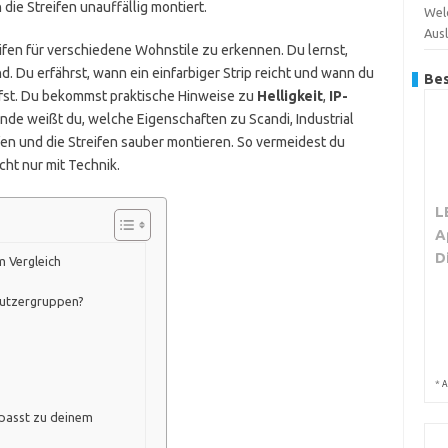
die Streifen unauffällig montiert.
Wel
Aus
eifen für verschiedene Wohnstile zu erkennen. Du lernst,
nd. Du erfährst, wann ein einfarbiger Strip reicht und wann du
Bes
fst. Du bekommst praktische Hinweise zu
Helligkeit
,
IP-
Ende weißt du, welche Eigenschaften zu Scandi, Industrial
fen und die Streifen sauber montieren. So vermeidest du
cht nur mit Technik.
L
A
D
m Vergleich
Nutzergruppen?
*
A
 passt zu deinem