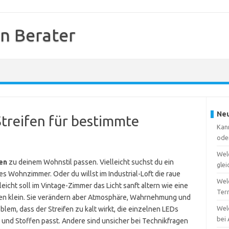
en Berater
Neu
Streifen für bestimmte
Kann
ode
Wel
en
zu deinem Wohnstil passen. Vielleicht suchst du ein
gle
es Wohnzimmer. Oder du willst im Industrial-Loft die raue
Welc
icht soll im Vintage-Zimmer das Licht sanft altern wie eine
Ter
ken klein. Sie verändern aber Atmosphäre, Wahrnehmung und
Wel
em, dass der Streifen zu kalt wirkt, die einzelnen LEDs
bei
n und Stoffen passt. Andere sind unsicher bei Technikfragen