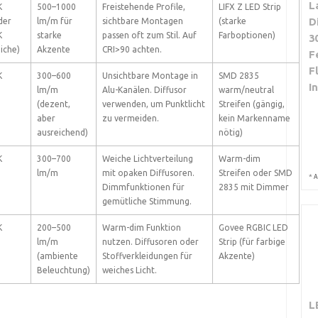
L
K
500–1000
Freistehende Profile,
LIFX Z LED Strip
D
der
lm/m für
sichtbare Montagen
(starke
K
starke
passen oft zum Stil. Auf
Farboptionen)
3
iche)
Akzente
CRI>90 achten.
F
F
K
300–600
Unsichtbare Montage in
SMD 2835
I
lm/m
Alu-Kanälen. Diffusor
warm/neutral
(dezent,
verwenden, um Punktlicht
Streifen (gängig,
aber
zu vermeiden.
kein Markenname
ausreichend)
nötig)
K
300–700
Weiche Lichtverteilung
Warm-dim
lm/m
mit opaken Diffusoren.
Streifen oder SMD
*
A
Dimmfunktionen für
2835 mit Dimmer
gemütliche Stimmung.
K
200–500
Warm-dim Funktion
Govee RGBIC LED
lm/m
nutzen. Diffusoren oder
Strip (für farbige
(ambiente
Stoffverkleidungen für
Akzente)
Beleuchtung)
weiches Licht.
L