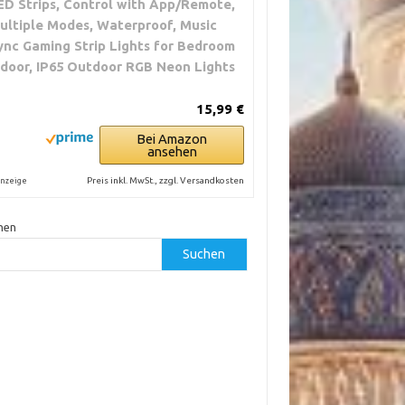
ED Strips, Control with App/Remote,
ultiple Modes, Waterproof, Music
ync Gaming Strip Lights for Bedroom
ndoor, IP65 Outdoor RGB Neon Lights
15,99 €
Bei Amazon
ansehen
Preis inkl. MwSt., zzgl. Versandkosten
nzeige
hen
Suchen